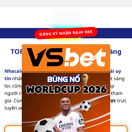
Bỏ
qua
nội
dung
ĐĂNG KÝ NHẬN NGAY 88K
TOP 10 Nhà Cái Uy Tín Số #1 Hàng
×
Đầu Tại Việt Nam [2025]
Nhacaiuytinvl.com
là trang đánh giá các
nhà cái uy
tín
nhất hiện nay. Từng nội dung mang tính chất sàng
lọc cũng như tổng hợp các thông tin chi tiết, giúp
người chơi dễ dàng tìm được địa chỉ an toàn để tham
gia. Cùng chúng tôi khám phá list
nhà cái cá cược
trực
tuyến an toàn, chất lượng qua bài viết sau.