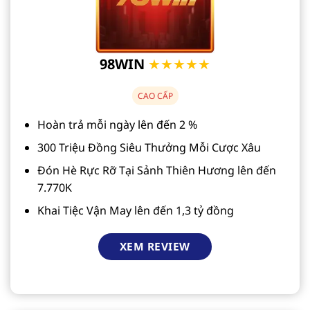
98WIN
★★★★★
CAO CẤP
Hoàn trả mỗi ngày lên đến 2 %
300 Triệu Đồng Siêu Thưởng Mỗi Cược Xâu
Đón Hè Rực Rỡ Tại Sảnh Thiên Hương lên đến
7.770K
Khai Tiệc Vận May lên đến 1,3 tỷ đồng
XEM REVIEW