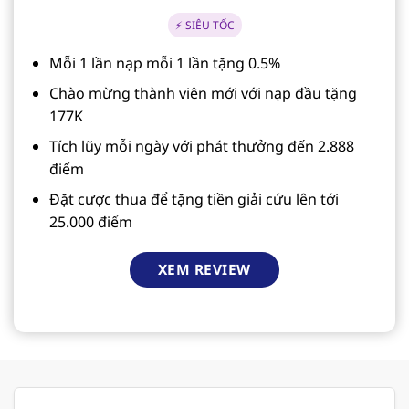
⚡ SIÊU TỐC
Mỗi 1 lần nạp mỗi 1 lần tặng 0.5%
Chào mừng thành viên mới với nạp đầu tặng
177K
Tích lũy mỗi ngày với phát thưởng đến 2.888
điểm
Đặt cược thua để tặng tiền giải cứu lên tới
25.000 điểm
XEM REVIEW