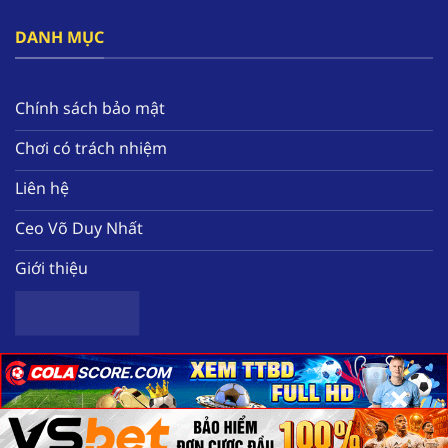
đây.
DANH MỤC
Bên cạnh đó, nền tảng tạo ra hàng loạt các ưu
đãi nổi bật như thưởng free 58k, hoàn tiền mỗi
tuần, tặng quà miễn phí hàng ngày. Tất cả sẽ
Chính sách bảo mật
giúp hội viên nâng cao nguồn vốn để có thể
Chơi có trách nhiệm
trải nghiệm thêm nhiều tựa game chất lượng
tại nhà cái.
Liên hệ
Ceo Võ Duy Nhất
Giới thiệu
×
×
×
Sơ lược về nhà cái uy tín hàng đầu F168
Copyright 2025 ©
Nhà cái uy tín