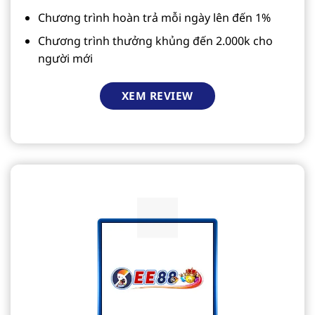
Chương trình hoàn trả mỗi ngày lên đến 1%
Chương trình thưởng khủng đến 2.000k cho
người mới
XEM REVIEW