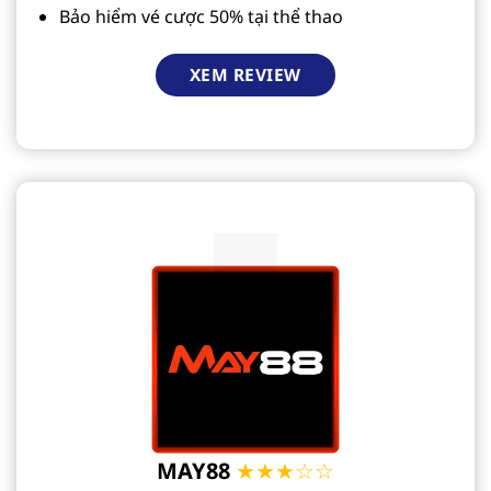
Bảo hiểm vé cược 50% tại thể thao
XEM REVIEW
MAY88
★★★☆☆