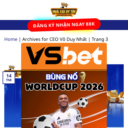
Bỏ
qua
nội
dung
ĐĂNG KÝ NHẬN NGAY 88K
Home
|
Archives for CEO Võ Duy Nhất
|
Trang 3
×
14
Th8