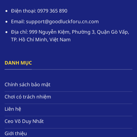
Điện thoại: 0979 365 890
Email:
support@goodluckforu.cn.com
Địa chỉ: 999 Nguyễn Kiệm, Phường 3, Quận Gò Vấp,
TP. Hồ Chí Minh, Việt Nam
DANH MỤC
Chính sách bảo mật
Chơi có trách nhiệm
Liên hệ
Ceo Võ Duy Nhất
Giới thiệu