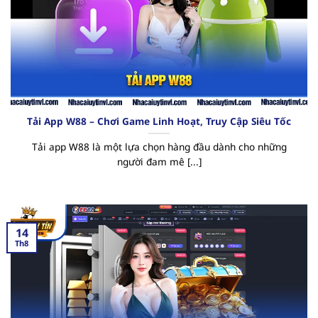
Tải App W88 – Chơi Game Linh Hoạt, Truy Cập Siêu Tốc
Tải app W88 là một lựa chọn hàng đầu dành cho những
người đam mê [...]
14
Th8