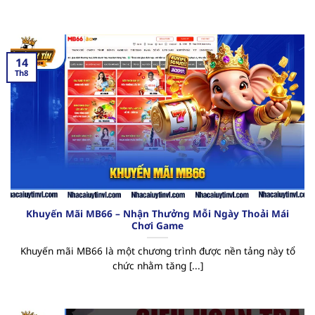
14
Th8
Khuyến Mãi MB66 – Nhận Thưởng Mỗi Ngày Thoải Mái
Chơi Game
Khuyến mãi MB66 là một chương trình được nền tảng này tổ
chức nhằm tăng [...]