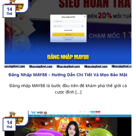
14
Th8
Đăng Nhập MAY88 – Hướng Dẫn Chi Tiết Và Mẹo Bảo Mật
Đăng nhập MAY88 là bước đầu tiên để khám phá thế giới cá
cược đỉnh [...]
14
Th8