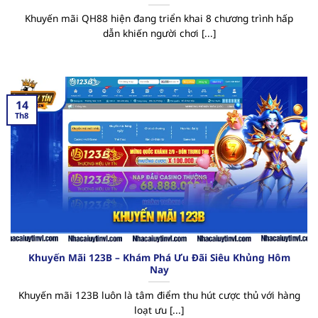
Khuyến mãi QH88 hiện đang triển khai 8 chương trình hấp
dẫn khiến người chơi [...]
14
Th8
Khuyến Mãi 123B – Khám Phá Ưu Đãi Siêu Khủng Hôm
Nay
Khuyến mãi 123B luôn là tâm điểm thu hút cược thủ với hàng
loạt ưu [...]