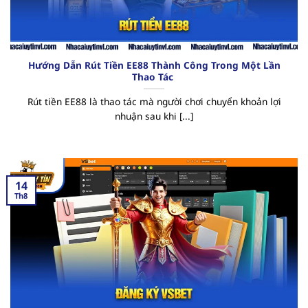
Hướng Dẫn Rút Tiền EE88 Thành Công Trong Một Lần
Thao Tác
Rút tiền EE88 là thao tác mà người chơi chuyển khoản lợi
nhuận sau khi [...]
14
Th8