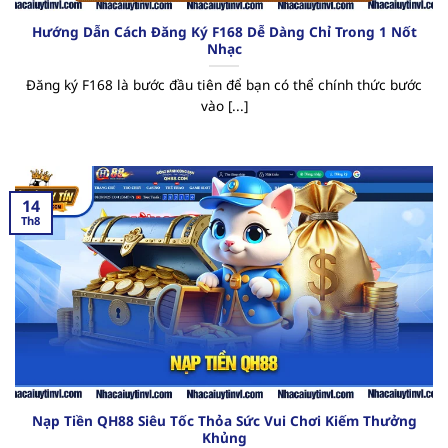
Hướng Dẫn Cách Đăng Ký F168 Dễ Dàng Chỉ Trong 1 Nốt
Nhạc
Đăng ký F168 là bước đầu tiên để bạn có thể chính thức bước
vào [...]
14
Th8
Nạp Tiền QH88 Siêu Tốc Thỏa Sức Vui Chơi Kiếm Thưởng
Khủng