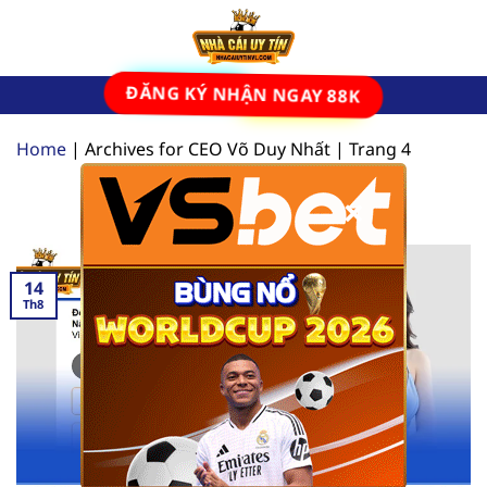
Bỏ
qua
nội
ĐĂNG KÝ NHẬN NGAY 88K
dung
Home
|
Archives for CEO Võ Duy Nhất
|
Trang 4
×
14
Th8