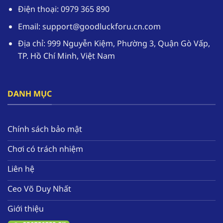
Điện thoại: 0979 365 890
Email:
support@goodluckforu.cn.com
Địa chỉ: 999 Nguyễn Kiệm, Phường 3, Quận Gò Vấp,
TP. Hồ Chí Minh, Việt Nam
DANH MỤC
Chính sách bảo mật
Chơi có trách nhiệm
Liên hệ
Ceo Võ Duy Nhất
Giới thiệu