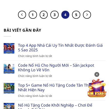
1
2
3
4
5
BÀI VIẾT GẦN ĐÂY
Top 4 App Nhà Cái Uy Tín Nhất Được Đánh Giá
5 Sao 2025
Chức năng bình luận bị tắt
ở
Top
4
Code Nổ Hũ Cho Người Mới – Săn Jackpot
App
Không Lo Về Vốn
Nhà
✕
Chức năng bình luận bị tắt
ở
Cái
Code
Uy
Nổ
Top 5+ Game Nổ Hũ Tặng Code Tân Thủ Mới
Tín
Hũ
Nhất Hiện Nay
Nhất
Cho
Được
Chức năng bình luận bị tắt
ở
Người
Đánh
Top
Mới
Giá
5+
Nổ Hũ Tặng Code Khởi Nghiệp – Chơi Để
–
5
Game
Săn