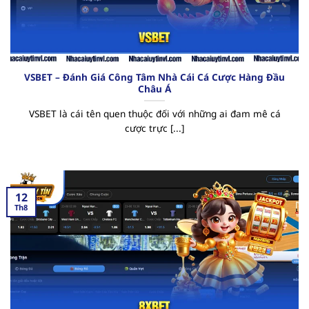
VSBET – Đánh Giá Công Tâm Nhà Cái Cá Cược Hàng Đầu
Châu Á
VSBET là cái tên quen thuộc đối với những ai đam mê cá
cược trực [...]
12
Th8