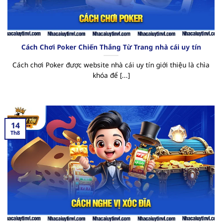
Cách Chơi Poker Chiến Thắng Từ Trang nhà cái uy tín
Cách chơi Poker được website nhà cái uy tín giới thiệu là chìa
khóa để [...]
14
Th8