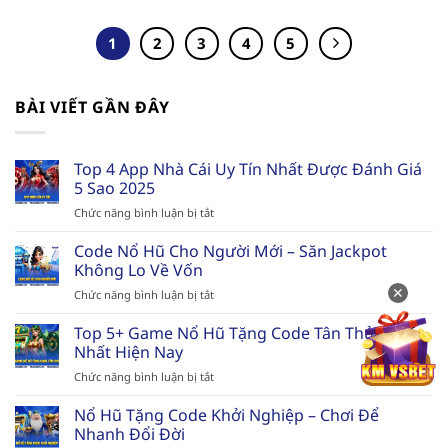
1
2
3
4
5
BÀI VIẾT GẦN ĐÂY
Top 4 App Nhà Cái Uy Tín Nhất Được Đánh Giá
5 Sao 2025
Chức năng bình luận bị tắt
ở
Top
4
Code Nổ Hũ Cho Người Mới – Săn Jackpot
App
Không Lo Về Vốn
Nhà
✕
Chức năng bình luận bị tắt
ở
Cái
Code
Uy
Nổ
Top 5+ Game Nổ Hũ Tặng Code Tân Thủ Mới
Tín
Hũ
Nhất Hiện Nay
Nhất
Cho
Được
Chức năng bình luận bị tắt
ở
Người
Đánh
Top
Mới
Giá
5+
Nổ Hũ Tặng Code Khởi Nghiệp – Chơi Để
–
5
Game
Nhanh Đổi Đời
Săn
Sao
Nổ
Jackpot