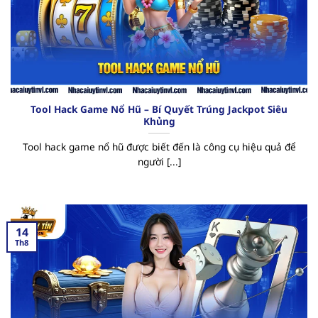
Tool Hack Game Nổ Hũ – Bí Quyết Trúng Jackpot Siêu
Khủng
Tool hack game nổ hũ được biết đến là công cụ hiệu quả để
người [...]
14
Th8