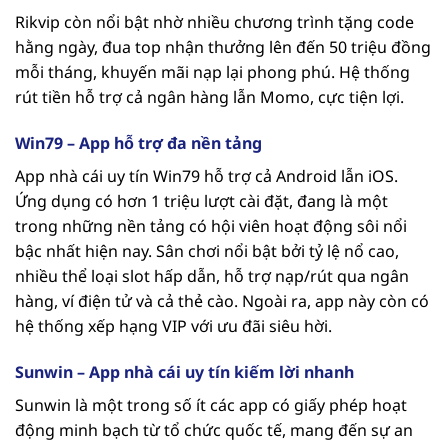
Rikvip còn nổi bật nhờ nhiều chương trình tặng code
hằng ngày, đua top nhận thưởng lên đến 50 triệu đồng
mỗi tháng, khuyến mãi nạp lại phong phú. Hệ thống
rút tiền hỗ trợ cả ngân hàng lẫn Momo, cực tiện lợi.
Win79 – App hỗ trợ đa nền tảng
App nhà cái uy tín Win79 hỗ trợ cả Android lẫn iOS.
Ứng dụng có hơn 1 triệu lượt cài đặt, đang là một
trong những nền tảng có hội viên hoạt động sôi nổi
bậc nhất hiện nay. Sân chơi nổi bật bởi tỷ lệ nổ cao,
nhiều thể loại slot hấp dẫn, hỗ trợ nạp/rút qua ngân
hàng, ví điện tử và cả thẻ cào. Ngoài ra, app này còn có
hệ thống xếp hạng VIP với ưu đãi siêu hời.
Sunwin – App nhà cái uy tín kiếm lời nhanh
Sunwin là một trong số ít các app có giấy phép hoạt
động minh bạch từ tổ chức quốc tế, mang đến sự an