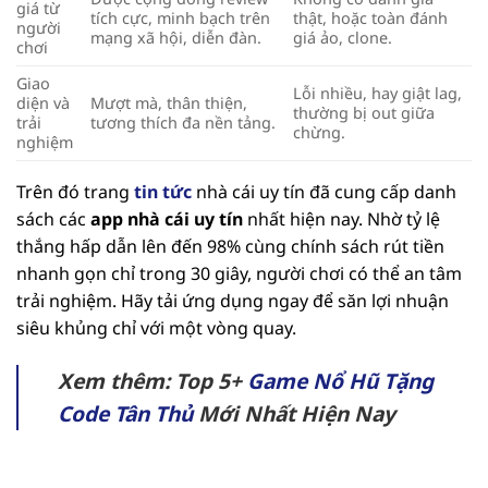
giá từ
tích cực, minh bạch trên
thật, hoặc toàn đánh
người
mạng xã hội, diễn đàn.
giá ảo, clone.
chơi
Giao
Lỗi nhiều, hay giật lag,
diện và
Mượt mà, thân thiện,
thường bị out giữa
trải
tương thích đa nền tảng.
chừng.
nghiệm
Trên đó trang
tin tức
nhà cái uy tín đã cung cấp danh
sách các
app nhà cái uy tín
nhất hiện nay. Nhờ tỷ lệ
thắng hấp dẫn lên đến 98% cùng chính sách rút tiền
nhanh gọn chỉ trong 30 giây, người chơi có thể an tâm
trải nghiệm. Hãy tải ứng dụng ngay để săn lợi nhuận
siêu khủng chỉ với một vòng quay.
Xem thêm: Top 5+
Game Nổ Hũ Tặng
Code Tân Thủ
Mới Nhất Hiện Nay