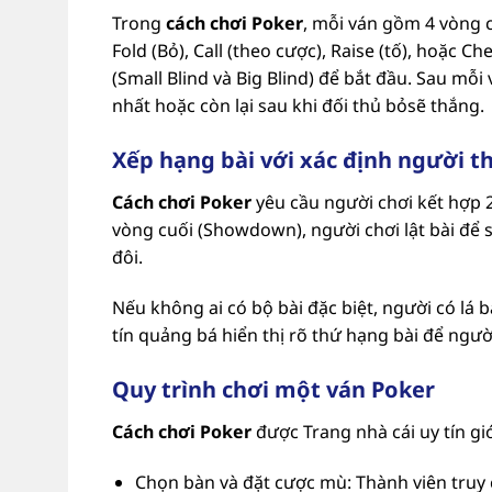
Trong
cách chơi Poker
, mỗi ván gồm 4 vòng cư
Fold (Bỏ), Call (theo cược), Raise (tố), hoặc 
(Small Blind và Big Blind) để bắt đầu. Sau mỗi
nhất hoặc còn lại sau khi đối thủ bỏsẽ thắng.
Xếp hạng bài với xác định người t
Cách chơi Poker
yêu cầu người chơi kết hợp 2
vòng cuối (Showdown), người chơi lật bài để 
đôi.
Nếu không ai có bộ bài đặc biệt, người có lá 
tín quảng bá hiển thị rõ thứ hạng bài để người
Quy trình chơi một ván Poker
Cách chơi Poker
được Trang nhà cái uy tín giớ
Chọn bàn và đặt cược mù: Thành viên truy