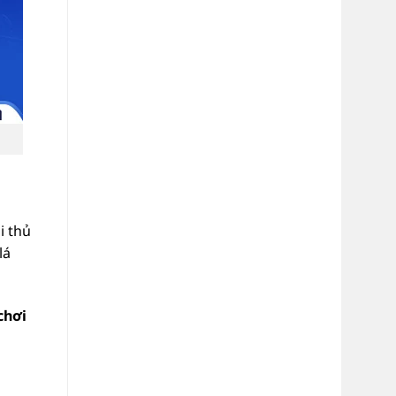
i thủ
lá
chơi