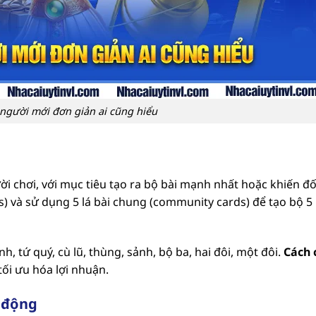
người mới đơn giản ai cũng hiểu
i chơi, với mục tiêu tạo ra bộ bài mạnh nhất hoặc khiến đố
ds) và sử dụng 5 lá bài chung (community cards) để tạo bộ 5 
, tứ quý, cù lũ, thùng, sảnh, bộ ba, hai đôi, một đôi.
Cách 
tối ưu hóa lợi nhuận.
h động