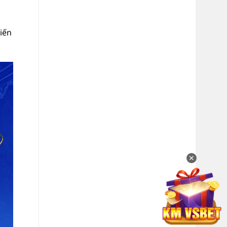
iến
✕