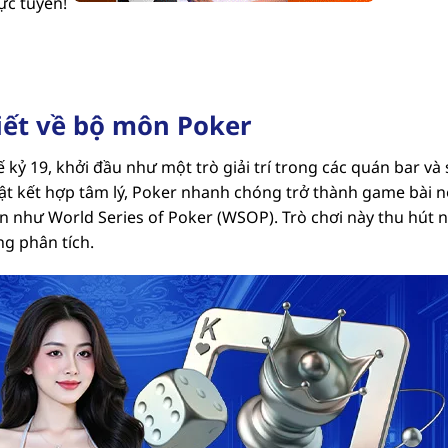
rực tuyến!
iết về bộ môn Poker
kỷ 19, khởi đầu như một trò giải trí trong các quán bar và
ật kết hợp tâm lý, Poker nhanh chóng trở thành game bài n
lớn như World Series of Poker (WSOP). Trò chơi này thu hút 
ng phân tích.