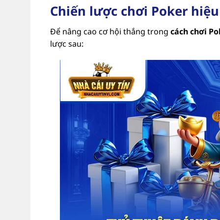
Chiến lược chơi Poker hiệu
Để nâng cao cơ hội thắng trong
cách chơi Po
lược sau: