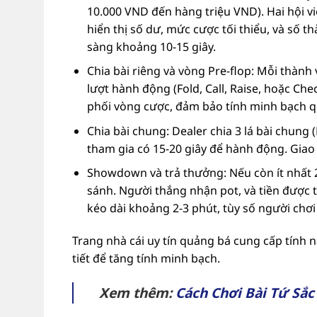
10.000 VND đến hàng triệu VND). Hai hội viê
hiển thị số dư, mức cược tối thiểu, và số t
sàng khoảng 10-15 giây.
Chia bài riêng và vòng Pre-flop: Mỗi thành 
lượt hành động (Fold, Call, Raise, hoặc Che
phối vòng cược, đảm bảo tính minh bạch q
Chia bài chung: Dealer chia 3 lá bài chung (Fl
tham gia có 15-20 giây để hành động. Giao d
Showdown và trả thưởng: Nếu còn ít nhất 2 
sánh. Người thắng nhận pot, và tiền được t
kéo dài khoảng 2-3 phút, tùy số người chơi
Trang nhà cái uy tín quảng bá cung cấp tính nă
tiết để tăng tính minh bạch.
Xem thêm:
Cách Chơi Bài Tứ Sắc