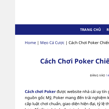
Bỏ
qua
nội
dung
TRANG CHỦ
R
Home
|
Mẹo Cá Cược
|
Cách Chơi Poker Chiến
Cách Chơi Poker Chiế
ĐĂNG VÀO
1
Cách chơi Poker
được website nhà cái uy tín 
nguồn gốc Mỹ, Poker mang đến trải nghiệm kị
cấp luật chơi chuẩn, giao diện hiện đại, tỷ l