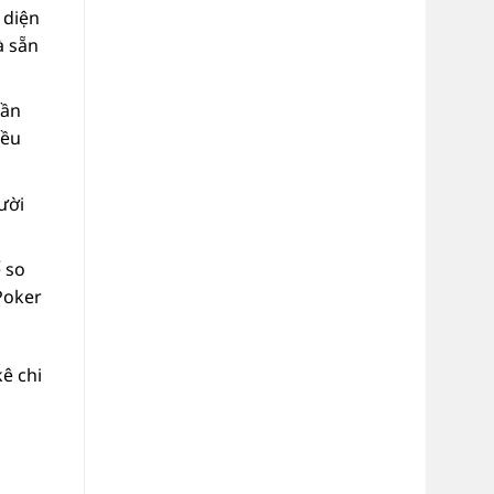
 diện
à sẵn
lần
iều
gười
 so
Poker
kê chi