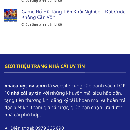
Chức năng bình luận bị tắt
ở
Hũ
Không
Nổ
Tặng
Lo
Hũ
Game Nổ Hũ Tặng Tiền Khởi Nghiệp – Đặt Cược
Code
Về
Tặng
Không Cần Vốn
Tân
Vốn
Code
Thủ
Chức năng bình luận bị tắt
ở
Khởi
Mới
Game
Nghiệp
Nhất
Nổ
–
Hiện
Hũ
Chơi
Nay
Tặng
Để
Tiền
Nhanh
Khởi
Đổi
Nghiệp
Đời
–
GIỚI THIỆU TRANG NHÀ CÁI UY TÍN
Đặt
Cược
Không
Cần
nhacaiuytinvl.com
là website cung cấp danh sách TOP
Vốn
10
nhà cái uy tín
với những khuyến mãi siêu hấp dẫn,
tặng tiền thưởng khi đăng ký tài khoản mới và hoàn trả
đặc biệt khi tham gia cá cược, giúp bạn chọn lựa được
nhà cái phù hợp.
Điện thoại: 0979 365 890