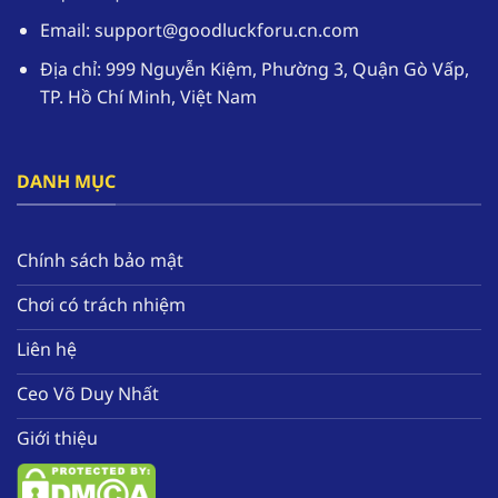
Email:
support@goodluckforu.cn.com
Địa chỉ: 999 Nguyễn Kiệm, Phường 3, Quận Gò Vấp,
TP. Hồ Chí Minh, Việt Nam
DANH MỤC
Chính sách bảo mật
Chơi có trách nhiệm
Liên hệ
Ceo Võ Duy Nhất
Giới thiệu