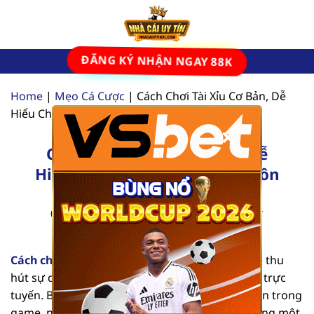
Bỏ
qua
nội
ĐĂNG KÝ NHẬN NGAY 88K
dung
Home
|
Mẹo Cá Cược
|
Cách Chơi Tài Xỉu Cơ Bản, Dễ
Hiểu Cho Người Mới Nhập Môn
×
Cách Chơi Tài Xỉu Cơ Bản, Dễ
Hiểu Cho Người Mới Nhập Môn
ĐĂNG VÀO
14 THÁNG 8, 2025
BỞI
CEO VÕ DUY NHẤT
Cách chơi Tài xỉu
cơ bản đang trở thành chủ đề thu
hút sự quan tâm của những ai đam mê cá cược trực
tuyến. Bằng cách nắm vững các kiến thức cơ bản trong
game, người chơi có thể gia tăng tỷ lệ chiến thắng một