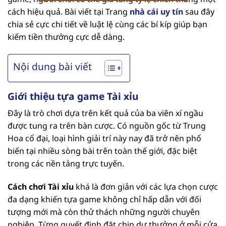
cách hiệu quả. Bài viết tại Trang
nhà cái uy tín
sau đây
chia sẻ cực chi tiết về luật lệ cùng các bí kíp giúp bạn
kiếm tiền thưởng cực dễ dàng.
Nội dung bài viết
Giới thiệu tựa game Tài xỉu
Đây là trò chơi dựa trên kết quả của ba viên xí ngầu
được tung ra trên bàn cược. Có nguồn gốc từ Trung
Hoa cổ đại, loại hình giải trí này nay đã trở nên phổ
biến tại nhiều sòng bài trên toàn thế giới, đặc biệt
trong các nền tảng trực tuyến.
Cách chơi Tài xỉu
khá là đơn giản với các lựa chọn cược
đa dạng khiến tựa game không chỉ hấp dẫn với đối
tượng mới mà còn thử thách những người chuyên
nghiệp. Từng quyết định đặt chip dự thưởng ở mỗi cửa