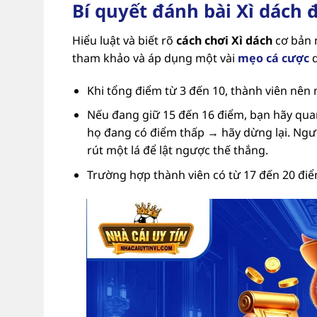
Bí quyết đánh bài Xì dách đ
Hiểu luật và biết rõ
cách chơi Xì dách
cơ bản m
tham khảo và áp dụng một vài
mẹo cá cược
d
Khi tổng điểm từ 3 đến 10, thành viên nên 
Nếu đang giữ 15 đến 16 điểm, bạn hãy quan
họ đang có điểm thấp → hãy dừng lại. Ngượ
rút một lá để lật ngược thế thắng.
Trường hợp thành viên có từ 17 đến 20 điể