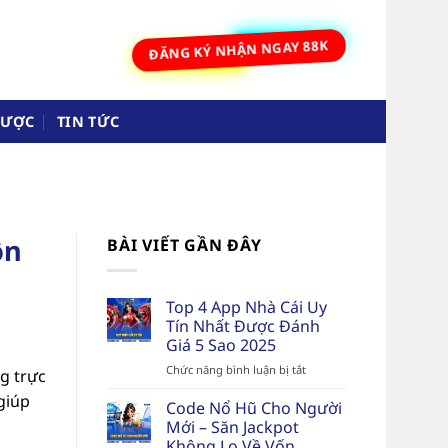
ĐĂNG KÝ NHẬN NGAY 88K
CƯỢC
TIN TỨC
ôn
BÀI VIẾT GẦN ĐÂY
Top 4 App Nhà Cái Uy
Tín Nhất Được Đánh
Giá 5 Sao 2025
Chức năng bình luận bị tắt
ở
g trực
Top
 giúp
4
Code Nổ Hũ Cho Người
App
Mới – Săn Jackpot
Nhà
Không Lo Về Vốn