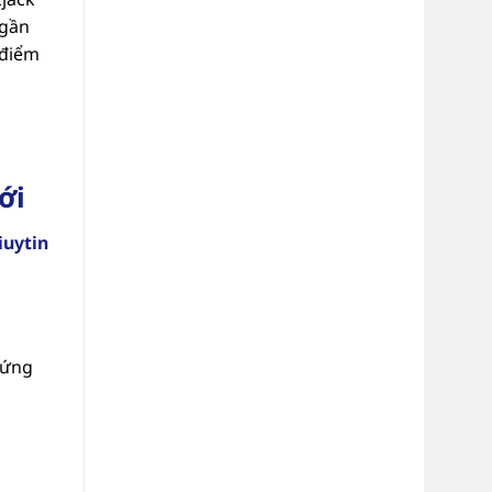
 gần
 điểm
ới
iuytin
 ứng