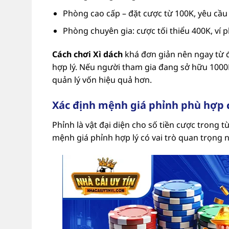
Phòng cao cấp – đặt cược từ 100K, yêu cầu
Phòng chuyên gia: cược tối thiểu 400K, ví 
Cách chơi Xì dách
khá đơn giản nên ngay từ đ
hợp lý. Nếu người tham gia đang sở hữu 1000K
quản lý vốn hiệu quả hơn.
Xác định mệnh giá phỉnh phù hợp 
Phỉnh là vật đại diện cho số tiền cược trong t
mệnh giá phỉnh hợp lý có vai trò quan trọng