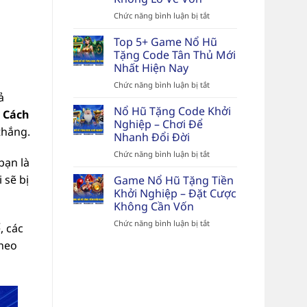
Cái
Chức năng bình luận bị tắt
ở
Uy
Code
Tín
Nổ
Top 5+ Game Nổ Hũ
Nhất
Hũ
Được
Tặng Code Tân Thủ Mới
Cho
Đánh
Nhất Hiện Nay
Người
Giá
Chức năng bình luận bị tắt
ở
Mới
5
ả
Top
–
Sao
5+
Nổ Hũ Tặng Code Khởi
Săn
2025
.
Cách
Game
Jackpot
Nghiệp – Chơi Để
thắng.
Nổ
Không
Nhanh Đổi Đời
Hũ
Lo
Chức năng bình luận bị tắt
ở
Tặng
Về
bạn là
Nổ
Code
Vốn
Hũ
 sẽ bị
Game Nổ Hũ Tặng Tiền
Tân
Tặng
Thủ
Khởi Nghiệp – Đặt Cược
Code
Mới
Không Cần Vốn
Khởi
Nhất
Chức năng bình luận bị tắt
ở
Nghiệp
Hiện
, các
Game
–
Nay
theo
Nổ
Chơi
Hũ
Để
Tặng
Nhanh
Tiền
Đổi
Khởi
Đời
Nghiệp