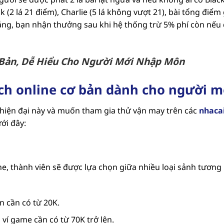
 (2 lá 21 điểm), Charlie (5 lá không vượt 21), bài tổng điểm
thắng, bạn nhận thưởng sau khi hệ thống trừ 5% phí còn nếu
Bản, Dễ Hiểu Cho Người Mới Nhập Môn
ch online cơ bản dành cho người m
hiện đại này và muốn tham gia thử vận may trên các
nhaca
ới đây:
ne, thành viên sẽ được lựa chọn giữa nhiều loại sảnh tương
n cần có từ 20K.
ví game cần có từ 70K trở lên.