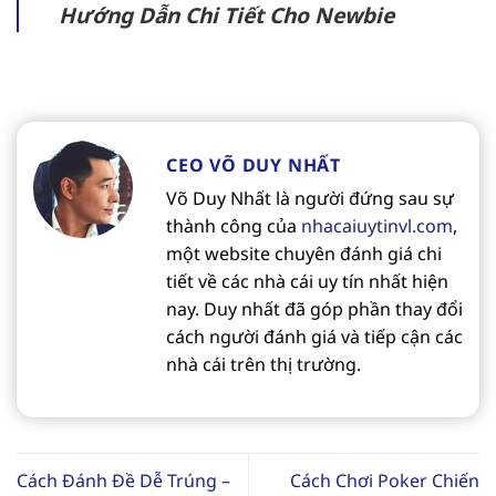
Hướng Dẫn Chi Tiết Cho Newbie
CEO VÕ DUY NHẤT
Võ Duy Nhất là người đứng sau sự
thành công của
nhacaiuytinvl.com
,
một website chuyên đánh giá chi
tiết về các nhà cái uy tín nhất hiện
nay. Duy nhất đã góp phần thay đổi
cách người đánh giá và tiếp cận các
nhà cái trên thị trường.
Cách Đánh Đề Dễ Trúng –
Cách Chơi Poker Chiến