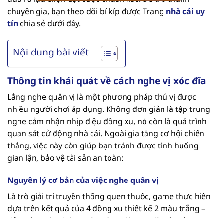
chuyên gia, bạn theo dõi bí kíp được Trang
nhà cái uy
tín
chia sẻ dưới đây.
Nội dung bài viết
Thông tin khái quát về cách nghe vị xóc đĩa
Lắng nghe quân vị là một phương pháp thú vị được
nhiều người chơi áp dụng. Không đơn giản là tập trung
nghe cảm nhận nhịp điệu đồng xu, nó còn là quá trình
quan sát cử động nhà cái. Ngoài gia tăng cơ hội chiến
thắng, việc này còn giúp bạn tránh được tình huống
gian lận, bảo vệ tài sản an toàn:
Nguyên lý cơ bản của việc nghe quân vị
Là trò giải trí truyền thống quen thuộc, game thực hiện
dựa trên kết quả của 4 đồng xu thiết kế 2 màu trắng –