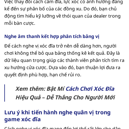
Việc thay đổi cách cầm đĩa, lực xóc có ảnh hưởng đáng
kể đến sự phân bố của các đồng xu. Do đó, bạn chủ
động tìm hiểu kỹ lưỡng về thói quan của dealer trong
mỗi bàn cược.
Nghe âm thanh kết hợp phân tích bảng vị
Để cách nghe vị xóc đĩa trở nên dễ dàng hơn, người
chơi không thể bỏ qua bảng thống kê kết quả. Đây là
dữ liệu quan trọng giúp các thành viên phân tích tìm ra
xu hướng cửa cược. Dựa vào đó, bạn thuận lợi đưa ra
quyết định phù hợp, hạn chế rủi ro.
Xem thêm: Bật Mí
Cách Chơi Xóc Đĩa
Hiệu Quả – Dễ Thắng Cho Người Mới
Lưu ý khi tiến hành nghe quân vị trong
game xóc đĩa
Cách nghe vị xóc đĩa mang đến lợi thế rất lớn cho dân