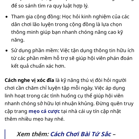
để so sánh tìm ra quy luật hợp lý.
Tham gia cộng đồng: Học hỏi kinh nghiệm của các
dân chơi lão luyện trong cộng đồng là lựa chọn
thông minh giúp bạn nhanh chóng nâng cao kỹ
năng.
Sử dụng phần mềm: Việc tận dụng thông tin hữu ích
từ các phần mềm hỗ trợ sẽ giúp hội viên phán đoán
kết quả chuẩn xác hơn.
Cách nghe vị xóc đĩa
là kỹ năng thú vị đòi hỏi người
chơi cần chăm chỉ luyện tập mỗi ngày. Việc áp dụng
linh hoạt trong các tình huống cụ thể giúp hội viên
nhanh chóng sở hữu lợi nhuận khủng. Đừng quên truy
cập trang
mẹo cá cược
tại nhà cái uy tín cập nhật
thêm nhiều mẹo hay nhé.
Xem thêm:
Cách Chơi Bài Tứ Sắc
–