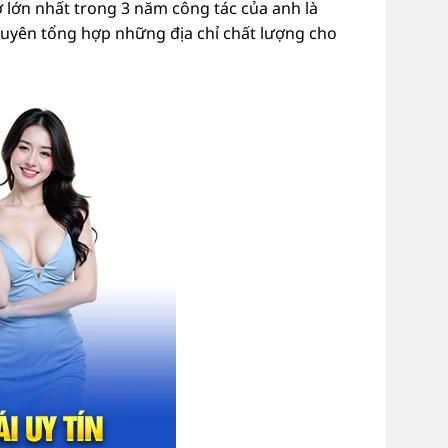
 lớn nhất trong 3 năm công tác của anh là
huyên tổng hợp những địa chỉ chất lượng cho