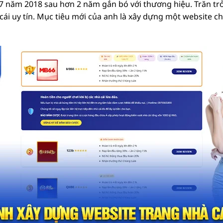
 7 năm 2018 sau hơn 2 năm gắn bó với thương hiệu. Trăn trở
ái uy tín. Mục tiêu mới của anh là xây dựng một website c