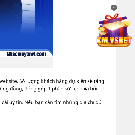
✕
 website. Số lượng khách hàng dự kiến sẽ tăng
cộng đồng, đóng góp 1 phần sức cho xã hội.
 cái uy tín. Nếu bạn cần tìm những địa chỉ đủ