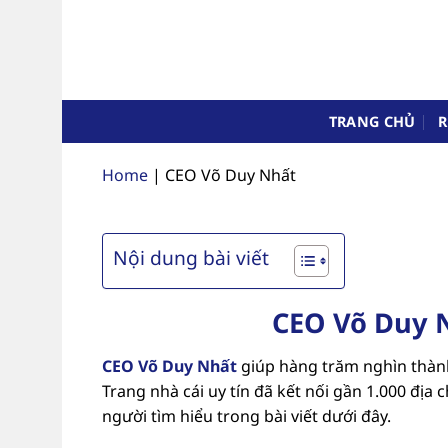
Bỏ
qua
nội
dung
TRANG CHỦ
R
Home
|
CEO Võ Duy Nhất
Nội dung bài viết
CEO Võ Duy N
CEO Võ Duy Nhất
giúp hàng trăm nghìn thành
Trang nhà cái uy tín đã kết nối gần 1.000 đị
người tìm hiểu trong bài viết dưới đây.