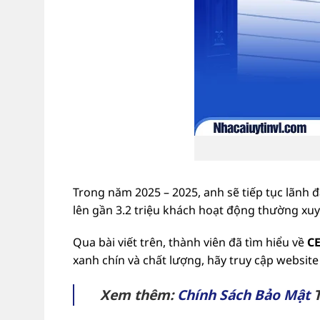
Trong năm 2025 – 2025, anh sẽ tiếp tục lãnh 
lên gần 3.2 triệu khách hoạt động thường xuy
Qua bài viết trên, thành viên đã tìm hiểu về
CE
xanh chín và chất lượng, hãy truy cập websit
Xem thêm:
Chính Sách Bảo Mật
T