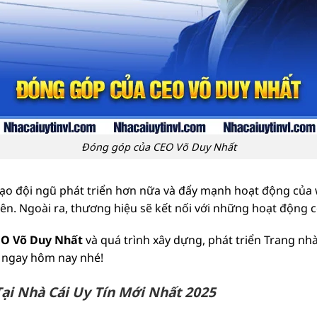
Đóng góp của CEO Võ Duy Nhất
đạo đội ngũ phát triển hơn nữa và đẩy mạnh hoạt động của
ên. Ngoài ra, thương hiệu sẽ kết nối với những hoạt động 
O Võ Duy Nhất
và quá trình xây dựng, phát triển Trang nhà
e ngay hôm nay nhé!
ại Nhà Cái Uy Tín Mới Nhất 2025