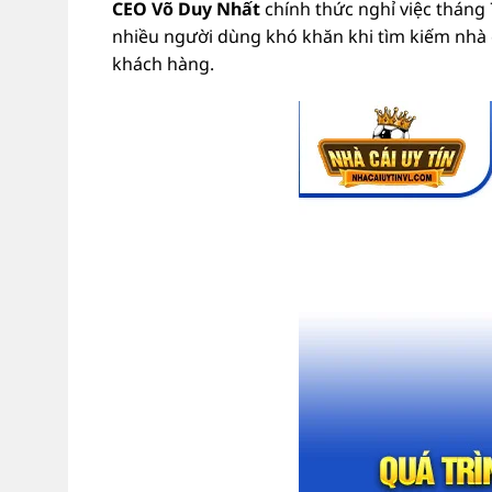
CEO Võ Duy Nhất
chính thức nghỉ việc tháng
nhiều người dùng khó khăn khi tìm kiếm nhà c
khách hàng.