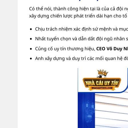
Có thể nói, thành công hiện tại là của cả đội 
xây dựng chiến lược phát triển dài hạn cho tổ
Chịu trách nhiệm xác định sứ mệnh và mục ti
Nhất tuyển chọn và dẫn dắt đội ngũ nhân sự
Củng cố uy tín thương hiệu,
CEO Võ Duy N
Anh xây dựng và duy trì các mối quan hệ đối