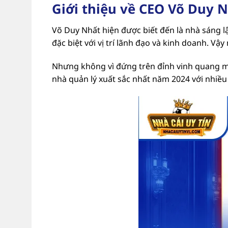
Giới thiệu về CEO Võ Duy 
Võ Duy Nhất hiện được biết đến là nhà sáng l
đặc biệt với vị trí lãnh đạo và kinh doanh. V
Nhưng không vì đứng trên đỉnh vinh quang m
nhà quản lý xuất sắc nhất năm 2024 với nhiều 