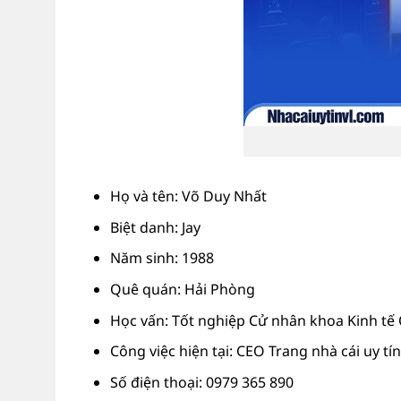
Họ và tên: Võ Duy Nhất
Biệt danh: Jay
Năm sinh: 1988
Quê quán: Hải Phòng
Học vấn: Tốt nghiệp Cử nhân khoa Kinh tế 
Công việc hiện tại: CEO Trang nhà cái uy tín
Số điện thoại: 0979 365 890