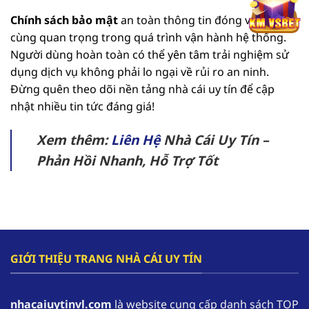
Chính sách bảo mật
an toàn thông tin đóng vai trò vô
cùng quan trọng trong quá trình vận hành hệ thống.
Người dùng hoàn toàn có thể yên tâm trải nghiệm sử
dụng dịch vụ không phải lo ngại về rủi ro an ninh.
Đừng quên theo dõi nền tảng nhà cái uy tín để cập
nhật nhiều tin tức đáng giá!
Xem thêm:
Liên Hệ
Nhà Cái Uy Tín –
Phản Hồi Nhanh, Hỗ Trợ Tốt
GIỚI THIỆU TRANG NHÀ CÁI UY TÍN
nhacaiuytinvl.com
là website cung cấp danh sách TOP