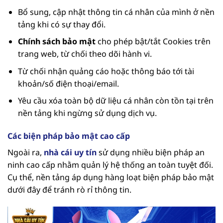
Bổ sung, cập nhật thông tin cá nhân của mình ở nền
tảng khi có sự thay đổi.
Chính sách bảo mật
cho phép bật/tắt Cookies trên
trang web, từ chối theo dõi hành vi.
Từ chối nhận quảng cáo hoặc thông báo tới tài
khoản/số điện thoại/email.
Yêu cầu xóa toàn bộ dữ liệu cá nhân còn tồn tại trên
nền tảng khi ngừng sử dụng dịch vụ.
Các biện pháp bảo mật cao cấp
Ngoài ra,
nhà cái uy tín
sử dụng nhiều biện pháp an
ninh cao cấp nhằm quản lý hệ thống an toàn tuyệt đối.
Cụ thể, nền tảng áp dụng hàng loạt biện pháp bảo mật
dưới đây để tránh rò rỉ thông tin.