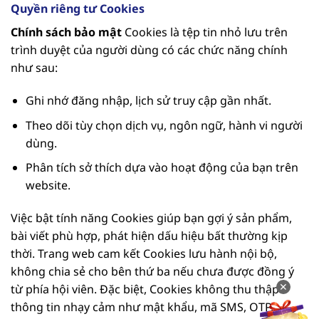
Quyền riêng tư Cookies
Chính sách bảo mật
Cookies là tệp tin nhỏ lưu trên
trình duyệt của người dùng có các chức năng chính
như sau:
Ghi nhớ đăng nhập, lịch sử truy cập gần nhất.
Theo dõi tùy chọn dịch vụ, ngôn ngữ, hành vi người
dùng.
Phân tích sở thích dựa vào hoạt động của bạn trên
website.
Việc bật tính năng Cookies giúp bạn gợi ý sản phẩm,
bài viết phù hợp, phát hiện dấu hiệu bất thường kịp
thời. Trang web cam kết Cookies lưu hành nội bộ,
không chia sẻ cho bên thứ ba nếu chưa được đồng ý
✕
từ phía hội viên. Đặc biệt, Cookies không thu thập
thông tin nhạy cảm như mật khẩu, mã SMS, OTP,…