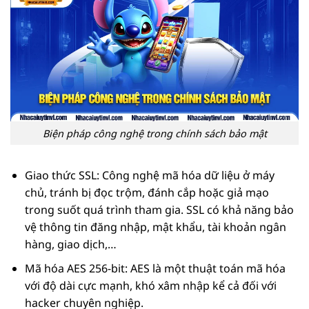
Biện pháp công nghệ trong chính sách bảo mật
Giao thức SSL: Công nghệ mã hóa dữ liệu ở máy
chủ, tránh bị đọc trộm, đánh cắp hoặc giả mạo
trong suốt quá trình tham gia. SSL có khả năng bảo
vệ thông tin đăng nhập, mật khẩu, tài khoản ngân
hàng, giao dịch,…
Mã hóa AES 256-bit: AES là một thuật toán mã hóa
với độ dài cực mạnh, khó xâm nhập kể cả đối với
hacker chuyên nghiệp.