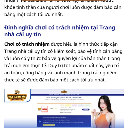
nhuận mà bất chấp rủi ro. Nhờ vậy tài chính và sức
khỏe tinh thần của người chơi luôn được đảm bảo cân
bằng một cách tối ưu nhất.
Định nghĩa chơi có trách nhiệm tại Trang
nhà cái uy tín
Chơi có trách nhiệm
được hiểu là hình thức tiếp cận
Trang nhà cái uy tín có kiểm soát, bảo vệ tính cân bằng
và luôn có ý thức bảo vệ quyền lợi của bản thân trong
trải nghiệm thực tế. Duy trì tốt phẩm chất này, yếu tố
an toàn, công bằng và lành mạnh trong trải nghiệm
thực tế sẽ được đảm bảo một cách tối ưu nhất.