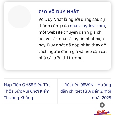
CEO VÕ DUY NHẤT
Võ Duy Nhất là người đứng sau sự
thành công của
nhacaiuytinvl.com
,
một website chuyên đánh giá chi
tiết về các nhà cái uy tín nhất hiện
nay. Duy nhất đã góp phần thay đổi
cách người đánh giá và tiếp cận các
nhà cái trên thị trường.
Nạp Tiền QH88 Siêu Tốc
Rút tiền 98WIN – Hướng
Thỏa Sức Vui Chơi Kiếm
dẫn chi tiết từ A đến Z mới
Thưởng Khủng
nhất 2025
✕