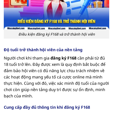
Điều kiện đăng ký F168 và trở thành hội viên
Độ tuổi trở thành hội viên của nền tảng
Người chơi khi tham gia
đăng ký F168
cần phải từ đủ
18 tuổi trở lên. Đây được xem là quy định bắt buộc để
đảm bảo hội viên có đủ năng lực chịu trách nhiệm về
các hoạt động mang yếu tố cá cược online mà mình
thực hiện. Cùng với đó, việc xác minh độ tuổi của người
chơi còn giúp nền tảng duy trì được sự ổn định, minh
bạch của mình.
Cung cấp đầy đủ thông tin khi đăng ký F168