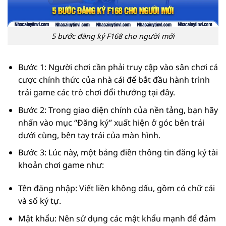
5 bước đăng ký F168 cho người mới
Bước 1: Người chơi cần phải truy cập vào sân chơi cá
cược chính thức của nhà cái để bắt đầu hành trình
trải game các trò chơi đổi thưởng tại đây.
Bước 2: Trong giao diện chính của nền tảng, bạn hãy
nhấn vào mục “Đăng ký” xuất hiện ở góc bên trái
dưới cùng, bên tay trái của màn hình.
Bước 3: Lúc này, một bảng điền thông tin đăng ký tài
khoản chơi game như:
Tên đăng nhập: Viết liền không dấu, gồm có chữ cái
và số ký tự.
Mật khẩu: Nên sử dụng các mật khẩu mạnh để đảm