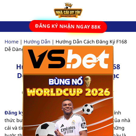
Bỏ
qua
nội
ĐĂNG KÝ NHẬN NGAY 88K
dung
Home
|
Hướng Dẫn
|
Hướng Dẫn Cách Đăng Ký F168
Dễ Dàng Chỉ Trong 1 Nốt Nhạc
×
Hướng Dẫn Cách Đăng Ký F168
Dễ Dàng Chỉ Trong 1 Nốt Nhạc
ĐĂNG VÀO
14 THÁNG 8, 2025
BỞI
CEO VÕ DUY NHẤT
Đăng ký F168
là bước đầu tiên để bạn có thể chính
thức bước vào thế giới giải trí xanh chín online của nhà
cái và tìm kiếm cơ hội rinh thưởng về tay. Vậy những
bước thiết lập tài khoản chơi game đổi thưởng này là