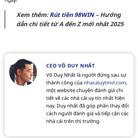
Xem thêm:
Rút tiền 98WIN
– Hướng
dẫn chi tiết từ A đến Z mới nhất 2025
CEO VÕ DUY NHẤT
Võ Duy Nhất là người đứng sau sự
thành công của
nhacaiuytinvl.com
,
một website chuyên đánh giá chi
tiết về các nhà cái uy tín nhất hiện
nay. Duy nhất đã góp phần thay đổi
cách người đánh giá và tiếp cận các
nhà cái trên thị trường.