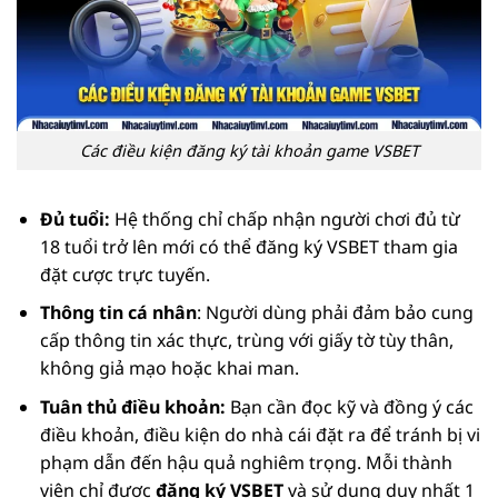
Các điều kiện đăng ký tài khoản game VSBET
Đủ tuổi:
Hệ thống chỉ chấp nhận người chơi đủ từ
18 tuổi trở lên mới có thể đăng ký VSBET tham gia
đặt cược trực tuyến.
Thông tin cá nhân
: Người dùng phải đảm bảo cung
cấp thông tin xác thực, trùng với giấy tờ tùy thân,
không giả mạo hoặc khai man.
Tuân thủ điều khoản:
Bạn cần đọc kỹ và đồng ý các
điều khoản, điều kiện do nhà cái đặt ra để tránh bị vi
phạm dẫn đến hậu quả nghiêm trọng. Mỗi thành
viên chỉ được
đăng ký VSBET
và sử dụng duy nhất 1