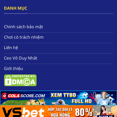
DANH MỤC
Chính sách bảo mật
Chơi có trách nhiệm
Liên hệ
Ceo Võ Duy Nhất
Giới thiệu
×
×
×
Copyright 2025 ©
Nhà cái uy tín