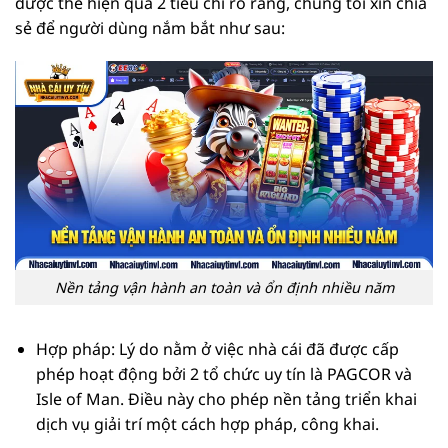
được thể hiện qua 2 tiêu chí rõ ràng, chúng tôi xin chia
sẻ để người dùng nắm bắt như sau:
Nền tảng vận hành an toàn và ổn định nhiều năm
Hợp pháp: Lý do nằm ở việc nhà cái đã được cấp
phép hoạt động bởi 2 tổ chức uy tín là PAGCOR và
Isle of Man. Điều này cho phép nền tảng triển khai
dịch vụ giải trí một cách hợp pháp, công khai.