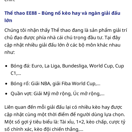
Thể thao EE88 – Bùng nổ kèo hay và ngàn giải đấu
lớn
Chúng tôi nhận thấy Thể thao đang là sản phẩm giải trí
chủ đạo được phía nhà cái chú trọng đầu tư. Tại đây
cập nhật nhiều giải đấu lớn ở các bộ môn khác nhau
như:
Bóng đá: Euro, La Liga, Bundesliga, World Cup, Cup
C1,…
Bóng rổ: Giải NBA, giải Fiba World Cup,…
Quần vợt: Giải Mỹ mở rộng, Úc mở rộng,…
Liên quan đến mỗi giải đấu lại có nhiều kèo hay được
cập nhật cùng một thời điểm để người dùng lựa chọn.
Một số gợi ý tiêu biểu là: Tài xỉu, 1×2, kèo chấp, cược tỷ
số chính xác, kèo đội chiến thắng,…