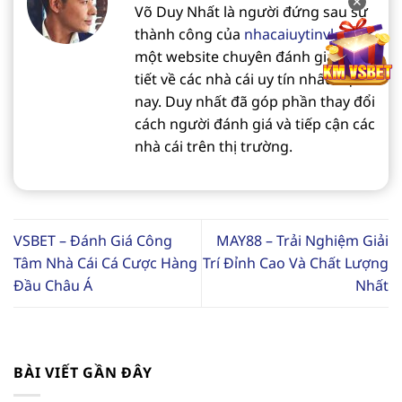
✕
Võ Duy Nhất là người đứng sau sự
thành công của
nhacaiuytinvl.com
,
một website chuyên đánh giá chi
tiết về các nhà cái uy tín nhất hiện
nay. Duy nhất đã góp phần thay đổi
cách người đánh giá và tiếp cận các
nhà cái trên thị trường.
VSBET – Đánh Giá Công
MAY88 – Trải Nghiệm Giải
Tâm Nhà Cái Cá Cược Hàng
Trí Đỉnh Cao Và Chất Lượng
Đầu Châu Á
Nhất
BÀI VIẾT GẦN ĐÂY