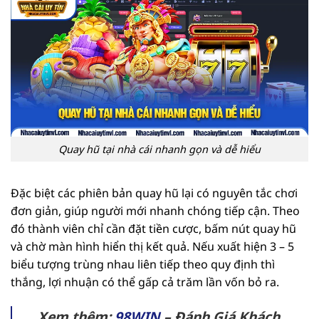
Quay hũ tại nhà cái nhanh gọn và dễ hiểu
Đặc biệt các phiên bản quay hũ lại có nguyên tắc chơi
đơn giản, giúp người mới nhanh chóng tiếp cận. Theo
đó thành viên chỉ cần đặt tiền cược, bấm nút quay hũ
và chờ màn hình hiển thị kết quả. Nếu xuất hiện 3 – 5
biểu tượng trùng nhau liên tiếp theo quy định thì
thắng, lợi nhuận có thể gấp cả trăm lần vốn bỏ ra.
Xem thêm:
98WIN
– Đánh Giá Khách