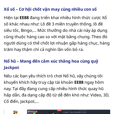
Xổ số – Cơ hội chốt vận may cùng nhiều con số
Hiện tại
EE88
đang triển khai nhiều hình thức cược Xổ
số khác nhau như: Lô đề 3 miền truyền thống, lô đề
siêu tốc, Bingo,… Mức thưởng do nhà cái này áp dụng
cũng thuộc hàng cao so với mặt bằng chung. Theo đó
người dùng có thể chốt lợi nhuận gấp hàng chục, hàng
trăm hay thậm chí cả nghìn lần vốn bỏ ra.
Nổ hũ – Mang đến cảm xúc thăng hoa cùng quỹ
Jackpot
Nếu các bạn yêu thích trò chơi Nổ hũ, vậy chúng tôi
khuyến khích hãy truy cập tài khoản
EE88
ngay hôm
nay. Tại đây đang cung cấp nhiều hình thức quay hũ
hấp dẫn, đa dạng cấp độ từ dễ đến khó như: Video, 3D,
Cổ điển, Jackpot,…