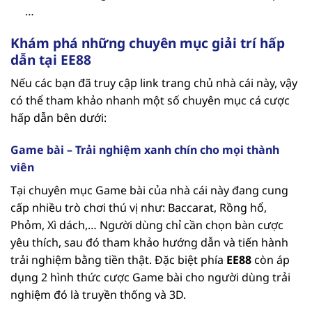
…
Khám phá những chuyên mục giải trí hấp
dẫn tại EE88
Nếu các bạn đã truy cập link trang chủ nhà cái này, vậy
có thể tham khảo nhanh một số chuyên mục cá cược
hấp dẫn bên dưới:
Game bài – Trải nghiệm xanh chín cho mọi thành
viên
Tại chuyên mục Game bài của nhà cái này đang cung
cấp nhiều trò chơi thú vị như: Baccarat, Rồng hổ,
Phỏm, Xì dách,… Người dùng chỉ cần chọn bàn cược
yêu thích, sau đó tham khảo hướng dẫn và tiến hành
trải nghiệm bằng tiền thật. Đặc biệt phía
EE88
còn áp
dụng 2 hình thức cược Game bài cho người dùng trải
nghiệm đó là truyền thống và 3D.