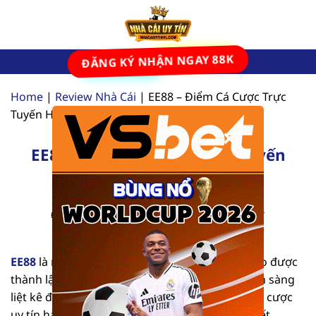
Bỏ
qua
nội
ĐĂNG KÝ NHẬN NGAY 88K
dung
Home
|
Review Nhà Cái
|
EE88 – Điểm Cá Cược Trực
Tuyến Hấp Dẫn Không Thể Bỏ Lỡ
×
EE88 – Điểm Cá Cược Trực Tuyến
Hấp Dẫn Không Thể Bỏ Lỡ
ĐĂNG VÀO
12 THÁNG 8, 2025
BỞI
CEO VÕ DUY NHẤT
EE88
là một trong những nhà cái còn non trẻ do được
thành lập khá muộn. Tuy nhiên chúng tôi lại sẵn sàng
liệt kê đơn vị này nằm trong top những điểm cá cược
uy tín hàng đầu hiện nay. Nếu các bạn muốn biết