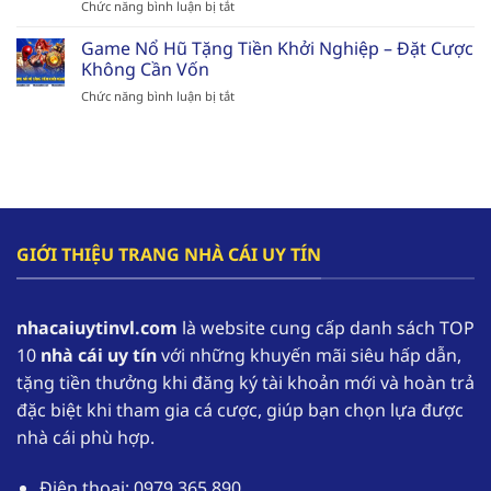
Chức năng bình luận bị tắt
ở
Hũ
Không
Nổ
Tặng
Lo
Hũ
Game Nổ Hũ Tặng Tiền Khởi Nghiệp – Đặt Cược
Code
Về
Tặng
Không Cần Vốn
Tân
Vốn
Code
Thủ
Chức năng bình luận bị tắt
ở
Khởi
Mới
Game
Nghiệp
Nhất
Nổ
–
Hiện
Hũ
Chơi
Nay
Tặng
Để
Tiền
Nhanh
Khởi
Đổi
Nghiệp
Đời
–
GIỚI THIỆU TRANG NHÀ CÁI UY TÍN
Đặt
Cược
Không
Cần
nhacaiuytinvl.com
là website cung cấp danh sách TOP
Vốn
10
nhà cái uy tín
với những khuyến mãi siêu hấp dẫn,
tặng tiền thưởng khi đăng ký tài khoản mới và hoàn trả
đặc biệt khi tham gia cá cược, giúp bạn chọn lựa được
nhà cái phù hợp.
Điện thoại: 0979 365 890