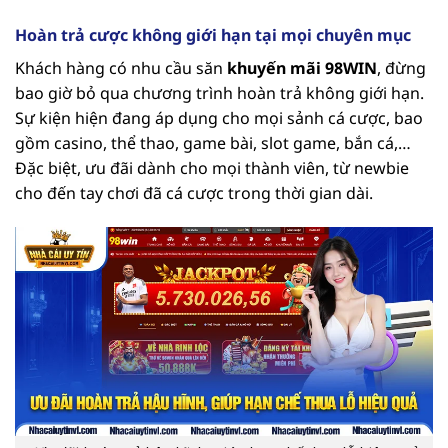
Hoàn trả cược không giới hạn tại mọi chuyên mục
Khách hàng có nhu cầu săn
khuyến mãi 98WIN
, đừng
bao giờ bỏ qua chương trình hoàn trả không giới hạn.
Sự kiện hiện đang áp dụng cho mọi sảnh cá cược, bao
gồm casino, thể thao, game bài, slot game, bắn cá,…
Đặc biệt, ưu đãi dành cho mọi thành viên, từ newbie
cho đến tay chơi đã cá cược trong thời gian dài.