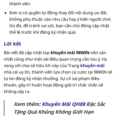
thành viên.
Đơn vị có quyền tự động thay đổi nội dung ưu đãi,
không phụ thuộc vào nhu cầu hay ý kiến người chơi.
Do đó, để tránh sai sót, bạn cần chủ động cập nhật
thể lệ trước khi đăng ký nhận quà.
Lời kết
Bài viết đã cập nhật top
khuyến mãi 98WIN
nên săn
nhất cũng như một vài điều quan trọng cần lưu ý. Hy
vọng với chia sẻ hữu ích này của Trang
khuyến mãi
nhà cái uy tín, thành viên lựa chọn cá cược tại 98WIN sẽ
tự tin đăng ký nhận thưởng. Sự cố sai phạm điều
khoản, gây trì hoãn hoạt động giải trí chắc chắn sẽ
không xảy ra.
Xem thêm:
Khuyến Mãi QH88
Đặc Sắc
Tặng Quà Khủng Không Giới Hạn