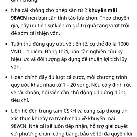
Nhà cái không cho phép săn từ 2
khuyến mãi
98WIN
nên bạn cần tỉnh táo lựa chọn. Theo chuyên
gia, hãy ưu tiên sự kiện có giá trị quà tặng vượt trội
để sớm cải thiện vốn.
Tuân thủ đúng quy ước về tiền tệ, cụ thể đó là 1000
VND = 1 điểm. Đồng thời, bạn cần nghiên cứu kỹ
hiệu lực và đối tượng áp dụng để thuận lợi tích lũy
vốn.
Hoàn chỉnh đầy đủ lượt cá cược, mỗi chương trình
quy ước khác nhau từ 1 – 20 vòng. Nếu có ý định rút
về tài khoản, hội viên cần chủ động đáp ứng đúng
tiêu chí.
Liên hệ đến trung tâm CSKH và cung cấp thông tin
xác thực khi xảy ra tranh chấp về khuyến mãi
98WIN. Nhà cái sẽ luôn tiếp nhận, hỗ trợ giải quyết
với phương châm công bằng, bảo vệ tối đa quyền lợi