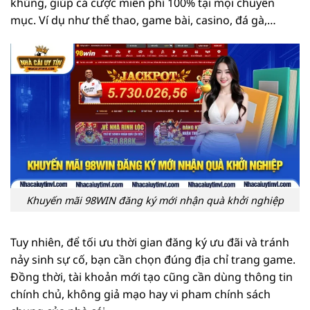
khủng, giúp cá cược miễn phí 100% tại mọi chuyên
mục. Ví dụ như thể thao, game bài, casino, đá gà,…
Khuyến mãi 98WIN đăng ký mới nhận quà khởi nghiệp
Tuy nhiên, để tối ưu thời gian đăng ký ưu đãi và tránh
nảy sinh sự cố, bạn cần chọn đúng địa chỉ trang game.
Đồng thời, tài khoản mới tạo cũng cần dùng thông tin
chính chủ, không giả mạo hay vi pham chính sách