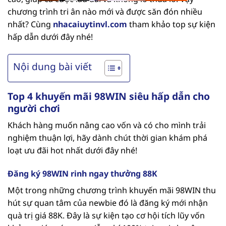
chương trình tri ân nào mới và được săn đón nhiều
nhất? Cùng
nhacaiuytinvl.com
tham khảo top sự kiện
hấp dẫn dưới đây nhé!
Nội dung bài viết
Top 4 khuyến mãi 98WIN siêu hấp dẫn cho
người chơi
Khách hàng muốn nâng cao vốn và có cho mình trải
nghiệm thuận lợi, hãy dành chút thời gian khám phá
loạt ưu đãi hot nhất dưới đây nhé!
Đăng ký 98WIN rinh ngay thưởng 88K
Một trong những chương trình khuyến mãi 98WIN thu
hút sự quan tâm của newbie đó là đăng ký mới nhận
quà trị giá 88K. Đây là sự kiện tạo cơ hội tích lũy vốn