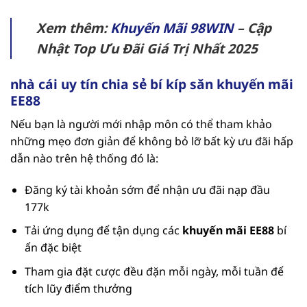
Xem thêm:
Khuyến Mãi 98WIN
– Cập
Nhật Top Ưu Đãi Giá Trị Nhất 2025
nhà cái uy tín chia sẻ bí kíp săn khuyến mãi
EE88
Nếu bạn là người mới nhập môn có thể tham khảo
những mẹo đơn giản để không bỏ lỡ bất kỳ ưu đãi hấp
dẫn nào trên hệ thống đó là:
Đăng ký tài khoản sớm để nhận ưu đãi nạp đầu
177k
Tải ứng dụng để tận dụng các
khuyến mãi EE88
bí
ẩn đặc biệt
Tham gia đặt cược đều đặn mỗi ngày, mỗi tuần để
tích lũy điểm thưởng