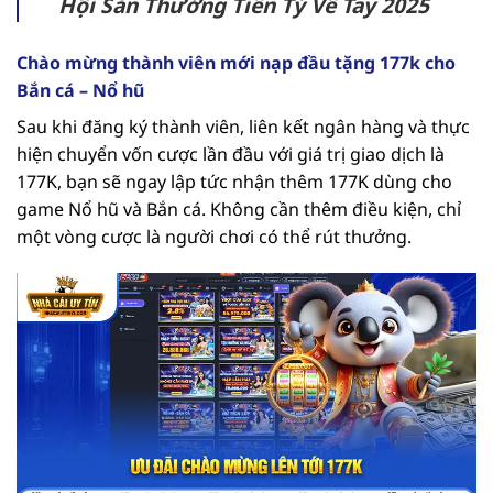
Hội Săn Thưởng Tiền Tỷ Về Tay 2025
Chào mừng thành viên mới nạp đầu tặng 177k cho
Bắn cá – Nổ hũ
Sau khi đăng ký thành viên, liên kết ngân hàng và thực
hiện chuyển vốn cược lần đầu với giá trị giao dịch là
177K, bạn sẽ ngay lập tức nhận thêm 177K dùng cho
game Nổ hũ và Bắn cá. Không cần thêm điều kiện, chỉ
một vòng cược là người chơi có thể rút thưởng.