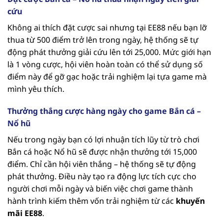
cứu
Không ai thích đặt cược sai nhưng tại EE88 nếu bạn lỡ
thua từ 500 điểm trở lên trong ngày, hệ thống sẽ tự
động phát thưởng giải cứu lên tới 25,000. Mức giới hạn
là 1 vòng cược, hội viên hoàn toàn có thể sử dụng số
điểm này để gỡ gạc hoặc trải nghiệm lại tựa game mà
mình yêu thích.
Thưởng thắng cược hàng ngày cho game Bắn cá –
Nổ hũ
Nếu trong ngày bạn có lợi nhuận tích lũy từ trò chơi
Bắn cá hoặc Nổ hũ sẽ được nhận thưởng tới 15,000
điểm. Chỉ cần hội viên thắng – hệ thống sẽ tự động
phát thưởng. Điều này tạo ra động lực tích cực cho
người chơi mỗi ngày và biến việc chơi game thành
hành trình kiếm thêm vốn trải nghiệm từ các
khuyến
mãi EE88
.