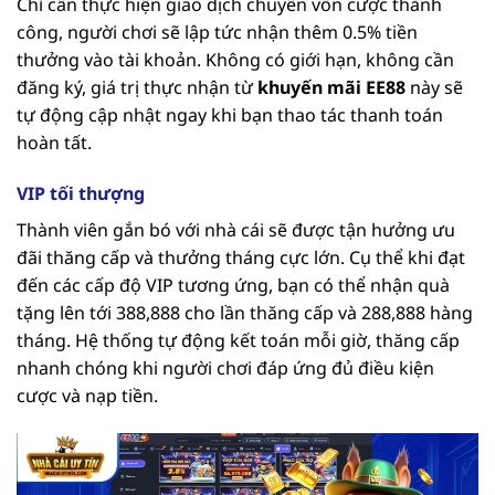
Chỉ cần thực hiện giao dịch chuyển vốn cược thành
công, người chơi sẽ lập tức nhận thêm 0.5% tiền
thưởng vào tài khoản. Không có giới hạn, không cần
đăng ký, giá trị thực nhận từ
khuyến mãi EE88
này sẽ
tự động cập nhật ngay khi bạn thao tác thanh toán
hoàn tất.
VIP tối thượng
Thành viên gắn bó với nhà cái sẽ được tận hưởng ưu
đãi thăng cấp và thưởng tháng cực lớn. Cụ thể khi đạt
đến các cấp độ VIP tương ứng, bạn có thể nhận quà
tặng lên tới 388,888 cho lần thăng cấp và 288,888 hàng
tháng. Hệ thống tự động kết toán mỗi giờ, thăng cấp
nhanh chóng khi người chơi đáp ứng đủ điều kiện
cược và nạp tiền.