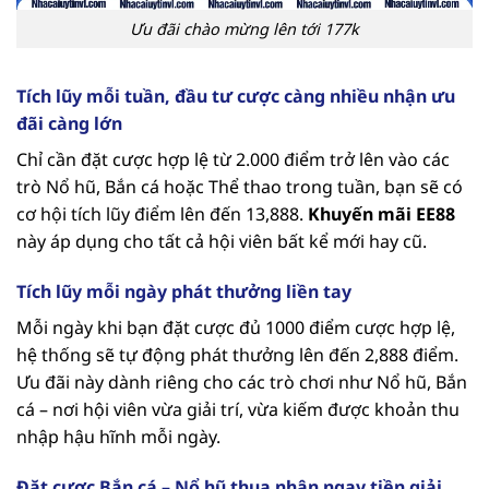
Ưu đãi chào mừng lên tới 177k
Tích lũy mỗi tuần, đầu tư cược càng nhiều nhận ưu
đãi càng lớn
Chỉ cần đặt cược hợp lệ từ 2.000 điểm trở lên vào các
trò Nổ hũ, Bắn cá hoặc Thể thao trong tuần, bạn sẽ có
cơ hội tích lũy điểm lên đến 13,888.
Khuyến mãi EE88
này áp dụng cho tất cả hội viên bất kể mới hay cũ.
Tích lũy mỗi ngày phát thưởng liền tay
Mỗi ngày khi bạn đặt cược đủ 1000 điểm cược hợp lệ,
hệ thống sẽ tự động phát thưởng lên đến 2,888 điểm.
Ưu đãi này dành riêng cho các trò chơi như Nổ hũ, Bắn
cá – nơi hội viên vừa giải trí, vừa kiếm được khoản thu
nhập hậu hĩnh mỗi ngày.
Đặt cược Bắn cá – Nổ hũ thua nhận ngay tiền giải