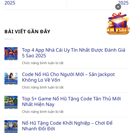
2025
2025
✕
BÀI VIẾT GẦN ĐÂY
Top 4 App Nhà Cái Uy Tín Nhất Được Đánh Giá
5 Sao 2025
Chức năng bình luận bị tắt
ở
Top
4
Code Nổ Hũ Cho Người Mới – Săn Jackpot
App
Không Lo Về Vốn
Nhà
Chức năng bình luận bị tắt
ở
Cái
Code
Uy
Nổ
Top 5+ Game Nổ Hũ Tặng Code Tân Thủ Mới
Tín
Hũ
Nhất Hiện Nay
Nhất
Cho
Được
Chức năng bình luận bị tắt
ở
Người
Đánh
Top
Mới
Giá
5+
Nổ Hũ Tặng Code Khởi Nghiệp – Chơi Để
–
5
Game
Nhanh Đổi Đời
Săn
Sao
Nổ
Jackpot