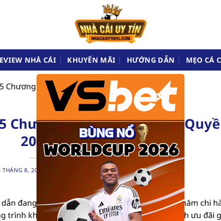
EVIEW NHÀ CÁI
KHUYẾN MÃI
HƯỚNG DẪN
MẸO CÁ 
 5 Chương Trình Ưu Đãi Độc Quyền 2025
×
 5 Chương Trình Ưu Đãi Độc Quy
2025
4 THÁNG 8, 2025
BỞI
CEO VÕ DUY NHẤT
 dẫn đang chờ bạn đến khám phá. Nền tảng mỗi năm chi h
 trình khác nhau. Để khám phá về 5 chương trình ưu đãi gi