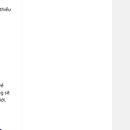
thiểu
Để
ng sẽ
ới.