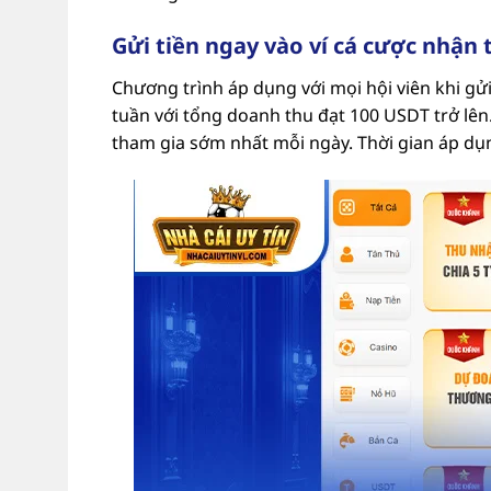
Gửi tiền ngay vào ví cá cược nhận
Chương trình áp dụng với mọi hội viên khi gửi
tuần với tổng doanh thu đạt 100 USDT trở lên
tham gia sớm nhất mỗi ngày. Thời gian áp dụn