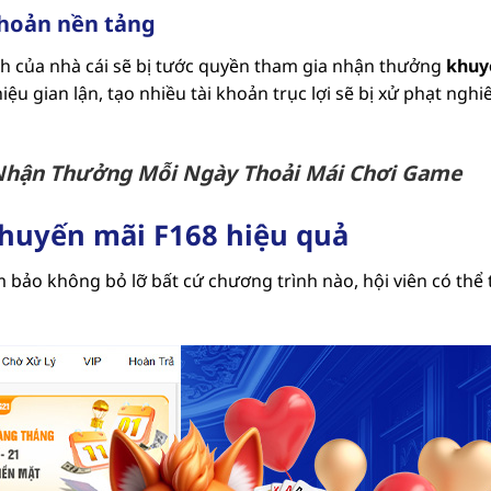
khoản nền tảng
ch của nhà cái sẽ bị tước quyền tham gia nhận thưởng
khuy
iệu gian lận, tạo nhiều tài khoản trục lợi sẽ bị xử phạt ngh
Nhận Thưởng Mỗi Ngày Thoải Mái Chơi Game
khuyến mãi F168 hiệu quả
 bảo không bỏ lỡ bất cứ chương trình nào, hội viên có thể