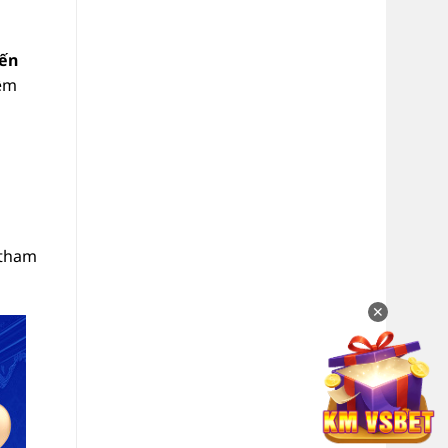
ến
iêm
 tham
✕