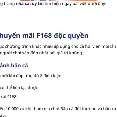
ng trang
nhà cái uy tín
tìm hiểu ngay bài viết dưới đây.
khuyến mãi F168 độc quyền
hục chương trình khác nhau áp dụng cho cả hội viên mới lẫn 
người chơi săn đón nhất bởi giá trị khủng.
sảnh bắn cá
mới khi đáp ứng đủ 2 điều kiện:
có thể liên lạc được
cái F168
ến 10.000 xu khi tham gia chơi Bắn cá đổi thưởng và bắn cá 
25.