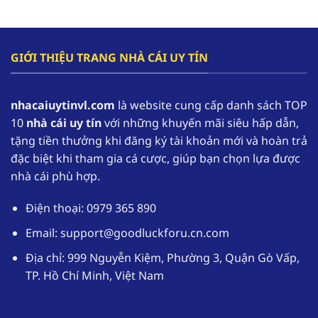
Tặng
Để
Tiền
Nhanh
Khởi
Đổi
Nghiệp
Đời
–
GIỚI THIỆU TRANG NHÀ CÁI UY TÍN
Đặt
Cược
Không
Cần
nhacaiuytinvl.com
là website cung cấp danh sách TOP
Vốn
10
nhà cái uy tín
với những khuyến mãi siêu hấp dẫn,
tặng tiền thưởng khi đăng ký tài khoản mới và hoàn trả
đặc biệt khi tham gia cá cược, giúp bạn chọn lựa được
nhà cái phù hợp.
Điện thoại: 0979 365 890
Email:
support@goodluckforu.cn.com
Địa chỉ: 999 Nguyễn Kiệm, Phường 3, Quận Gò Vấp,
TP. Hồ Chí Minh, Việt Nam