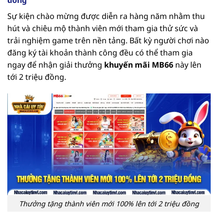
đồng
Sự kiện chào mừng được diễn ra hàng năm nhằm thu
hút và chiêu mộ thành viên mới tham gia thử sức và
trải nghiệm game trên nền tảng. Bất kỳ người chơi nào
đăng ký tài khoản thành công đều có thể tham gia
ngay để nhận giải thưởng
khuyến mãi MB66
này lên
tới 2 triệu đồng.
Thưởng tặng thành viên mới 100% lên tới 2 triệu đồng