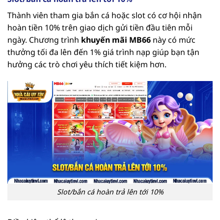
Thành viên tham gia bắn cá hoặc slot có cơ hội nhận
hoàn tiền 10% trên giao dịch gửi tiền đầu tiên mỗi
ngày. Chương trình
khuyến mãi MB66
này có mức
thưởng tối đa lên đến 1% giá trình nạp giúp bạn tận
hưởng các trò chơi yêu thích tiết kiệm hơn.
Slot/bắn cá hoàn trả lên tới 10%