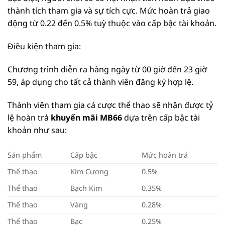
thành tích tham gia và sự tích cực. Mức hoàn trả giao
động từ 0.22 đến 0.5% tuỳ thuộc vào cấp bậc tài khoản.
Điều kiện tham gia:
Chương trình diễn ra hàng ngày từ 00 giờ đến 23 giờ
59, áp dụng cho tất cả thành viên đăng ký hợp lệ.
Thành viên tham gia cá cược thể thao sẽ nhận được tỷ
lệ hoàn trả
khuyến mãi MB66
dựa trên cấp bậc tài
khoản như sau:
Sản phẩm
Cấp bậc
Mức hoàn trả
Thể thao
Kim Cương
0.5%
Thể thao
Bạch Kim
0.35%
Thể thao
Vàng
0.28%
Thể thao
Bạc
0.25%