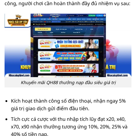
công, người chơi cần hoàn thành đầy đủ nhiệm vụ sau:
Khuyến mãi QH88 thưởng nạp đầu siêu giá trị
Kích hoạt thành công số điện thoại, nhận ngay 5%
giá trị giao dịch gửi điểm đầu tiên.
Tích cực cá cược với thu nhập tích lũy đạt x20, x40,
x70, x90 nhận thưởng tương ứng 10%, 20%, 25% và
40% số tiền nạp.