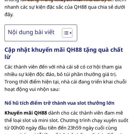
nhanh các sự kiện đặc sắc của QH88 qua chia sẻ dưới
đây.
Nội dung bài viết
Cập nhật khuyến mãi QH88 tặng quà chất
lừ
Các thành viên đến với nhà cái sẽ có cơ hội tham gia
nhiều sự kiện độc đáo, bỏ túi phần thưởng giá trị.
Trong thời điểm hiện tại, nhà cái đang triển khai chuỗi
hoạt động vui nhộn sau:
Nổ hũ tích điểm trở thành vua slot thưởng lớn
Khuyến mãi QH88
dành cho các thành viên đam mê
thể loại slot và mini slot. Chương trình chạy xuyên suốt
từ 00h00 ngày đầu tiên đến 23h59 ngày cuối cùng