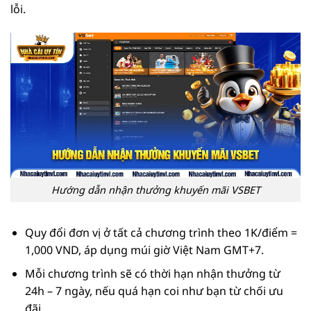
lỗi.
Hướng dẫn nhận thưởng khuyến mãi VSBET
Quy đổi đơn vị ở tất cả chương trình theo 1K/điểm =
1,000 VND, áp dụng múi giờ Việt Nam GMT+7.
Mỗi chương trình sẽ có thời hạn nhận thưởng từ
24h – 7 ngày, nếu quá hạn coi như bạn từ chối ưu
đãi.