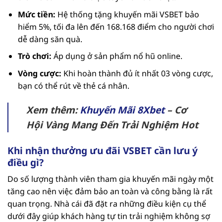
Mức tiền:
Hệ thống tặng khuyến mãi VSBET bảo
hiểm 5%, tối đa lên đến 168.168 điểm cho người chơi
dễ dàng săn quà.
Trò chơi:
Áp dụng ở sản phẩm nổ hũ online.
Vòng cược:
Khi hoàn thành đủ ít nhất 03 vòng cược,
bạn có thể rút về thẻ cá nhân.
Xem thêm:
Khuyến Mãi 8Xbet
– Cơ
Hội Vàng Mang Đến Trải Nghiệm Hot
Khi nhận thưởng ưu đãi VSBET cần lưu ý
điều gì?
Do số lượng thành viên tham gia khuyến mãi ngày một
tăng cao nên việc đảm bảo an toàn và công bằng là rất
quan trọng. Nhà cái đã đặt ra những điều kiện cụ thể
dưới đây giúp khách hàng tự tin trải nghiệm không sợ