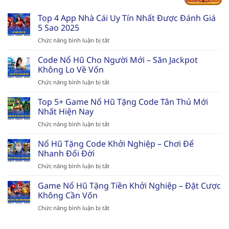
Top 4 App Nhà Cái Uy Tín Nhất Được Đánh Giá
5 Sao 2025
Chức năng bình luận bị tắt
ở
Top
4
Code Nổ Hũ Cho Người Mới – Săn Jackpot
App
Không Lo Về Vốn
Nhà
Chức năng bình luận bị tắt
ở
Cái
Code
Uy
Nổ
Top 5+ Game Nổ Hũ Tặng Code Tân Thủ Mới
Tín
Hũ
Nhất Hiện Nay
Nhất
Cho
Được
Chức năng bình luận bị tắt
ở
Người
Đánh
Top
Mới
Giá
5+
Nổ Hũ Tặng Code Khởi Nghiệp – Chơi Để
–
5
Game
Nhanh Đổi Đời
Săn
Sao
Nổ
Jackpot
2025
Chức năng bình luận bị tắt
ở
Hũ
Không
Nổ
Tặng
Lo
Hũ
Game Nổ Hũ Tặng Tiền Khởi Nghiệp – Đặt Cược
Code
Về
Tặng
Không Cần Vốn
Tân
Vốn
Code
Thủ
Chức năng bình luận bị tắt
ở
Khởi
Mới
Game
Nghiệp
Nhất
Nổ
–
Hiện