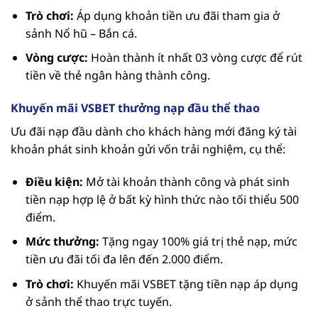
Trò chơi:
Áp dụng khoản tiền ưu đãi tham gia ở
sảnh Nổ hũ – Bắn cá.
Vòng cược:
Hoàn thành ít nhất 03 vòng cược để rút
tiền về thẻ ngân hàng thành công.
Khuyến mãi VSBET thưởng nạp đầu thể thao
Ưu đãi nạp đầu dành cho khách hàng mới đăng ký tài
khoản phát sinh khoản gửi vốn trải nghiệm, cụ thể:
Điều kiện:
Mở tài khoản thành công và phát sinh
tiền nạp hợp lệ ở bất kỳ hình thức nào tối thiểu 500
điểm.
Mức thưởng:
Tặng ngay 100% giá trị thẻ nạp, mức
tiền ưu đãi tối đa lên đến 2.000 điểm.
Trò chơi:
Khuyến mãi VSBET tặng tiền nạp áp dụng
ở sảnh thể thao trực tuyến.