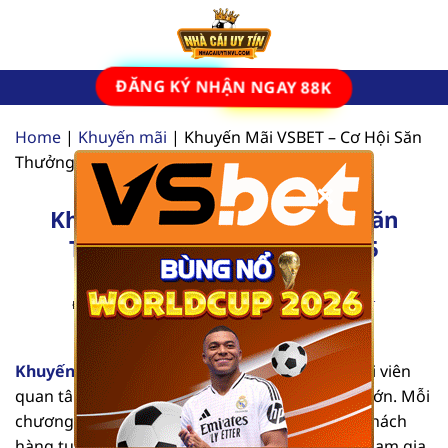
Bỏ
qua
nội
ĐĂNG KÝ NHẬN NGAY 88K
dung
Home
|
Khuyến mãi
|
Khuyến Mãi VSBET – Cơ Hội Săn
Thưởng Tiền Tỷ Về Tay 2025
×
Khuyến Mãi VSBET – Cơ Hội Săn
Thưởng Tiền Tỷ Về Tay 2025
ĐĂNG VÀO
14 THÁNG 8, 2025
BỞI
CEO VÕ DUY NHẤT
Khuyến mãi VSBET
là chủ đề được phần lớn hội viên
quan tâm hàng đầu hiện nay do giá trị thưởng lớn. Mỗi
chương trình đều sẽ có các yêu cầu riêng cần khách
hàng tuân thủ đúng để đảm bảo an toàn. Khi tham gia