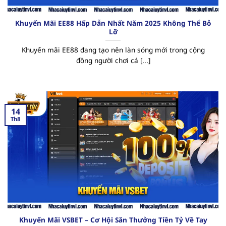
Khuyến Mãi EE88 Hấp Dẫn Nhất Năm 2025 Không Thể Bỏ
Lỡ
Khuyến mãi EE88 đang tạo nên làn sóng mới trong cộng
đồng người chơi cá [...]
14
Th8
Khuyến Mãi VSBET – Cơ Hội Săn Thưởng Tiền Tỷ Về Tay