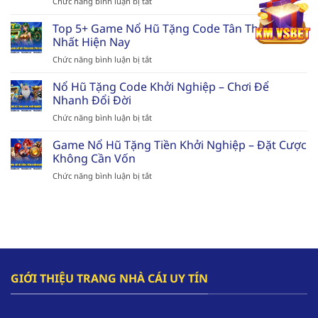
Chức năng bình luận bị tắt
ở
Cái
Code
Uy
Nổ
Top 5+ Game Nổ Hũ Tặng Code Tân Thủ Mới
Tín
Hũ
Nhất Hiện Nay
Nhất
Cho
Được
Chức năng bình luận bị tắt
ở
Người
Đánh
Top
Mới
Giá
5+
Nổ Hũ Tặng Code Khởi Nghiệp – Chơi Để
–
5
Game
Nhanh Đổi Đời
Săn
Sao
Nổ
Jackpot
2025
Chức năng bình luận bị tắt
ở
Hũ
Không
Nổ
Tặng
Lo
Hũ
Game Nổ Hũ Tặng Tiền Khởi Nghiệp – Đặt Cược
Code
Về
Tặng
Không Cần Vốn
Tân
Vốn
Code
Thủ
Chức năng bình luận bị tắt
ở
Khởi
Mới
Game
Nghiệp
Nhất
Nổ
–
Hiện
Hũ
Chơi
Nay
Tặng
Để
Tiền
Nhanh
Khởi
Đổi
Nghiệp
Đời
–
GIỚI THIỆU TRANG NHÀ CÁI UY TÍN
Đặt
Cược
Không