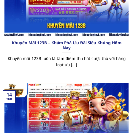
Khuyến Mãi 123B – Khám Phá Ưu Đãi Siêu Khủng Hôm
Nay
Khuyến mãi 123B luôn là tâm điểm thu hút cược thủ với hàng
loạt ưu [...]
14
Th8