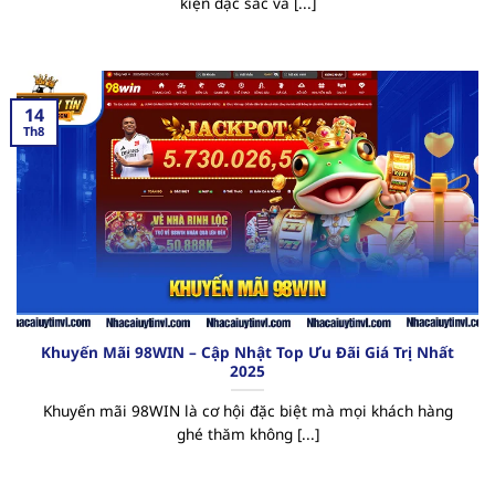
kiện đặc sắc và [...]
14
Th8
Khuyến Mãi 98WIN – Cập Nhật Top Ưu Đãi Giá Trị Nhất
2025
Khuyến mãi 98WIN là cơ hội đặc biệt mà mọi khách hàng
ghé thăm không [...]