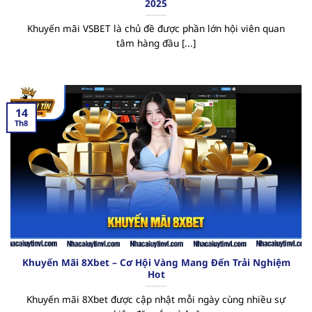
2025
Khuyến mãi VSBET là chủ đề được phần lớn hội viên quan
tâm hàng đầu [...]
14
Th8
Khuyến Mãi 8Xbet – Cơ Hội Vàng Mang Đến Trải Nghiệm
Hot
Khuyến mãi 8Xbet được cập nhật mỗi ngày cùng nhiều sự