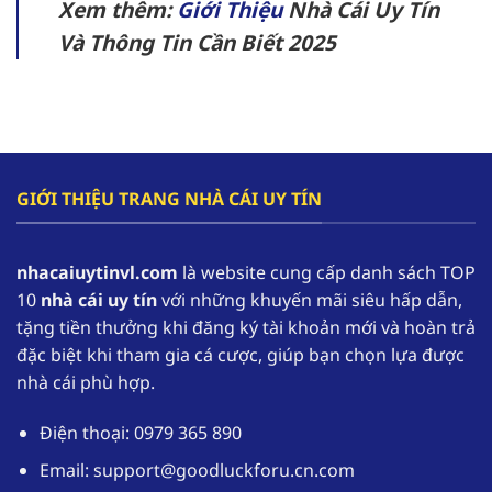
Xem thêm:
Giới Thiệu
Nhà Cái Uy Tín
Và Thông Tin Cần Biết 2025
GIỚI THIỆU TRANG NHÀ CÁI UY TÍN
nhacaiuytinvl.com
là website cung cấp danh sách TOP
10
nhà cái uy tín
với những khuyến mãi siêu hấp dẫn,
tặng tiền thưởng khi đăng ký tài khoản mới và hoàn trả
đặc biệt khi tham gia cá cược, giúp bạn chọn lựa được
nhà cái phù hợp.
Điện thoại: 0979 365 890
Email:
support@goodluckforu.cn.com