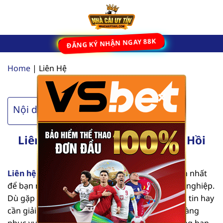
Bỏ
qua
nội
ĐĂNG KÝ NHẬN NGAY 88K
dung
Home
|
Liên Hệ
×
Nội dung bài viết
Liên Hệ Nhà Cái Uy Tín – Phản Hồi
Nhanh, Hỗ Trợ Tốt
Liên hệ
với website Nhà cái uy tín là cách nhanh nhất
để bạn nhận được sự hỗ trợ tận tâm và chuyên nghiệp.
Dù gặp khó khăn khi đăng ký, tham khảo thông tin hay
cần giải đáp thắc mắc, đội ngũ CSKH luôn sẵn sàng