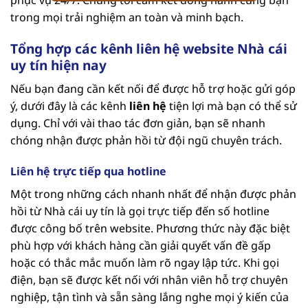
phục vụ 24/7. Chúng tôi cam kết đồng hành cùng bạn
trong mọi trải nghiệm an toàn và minh bạch.
Tổng hợp các kênh liên hệ website Nhà cái
uy tín hiện nay
Nếu bạn đang cần kết nối để được hỗ trợ hoặc gửi góp
ý, dưới đây là các kênh
liên hệ
tiện lợi mà bạn có thể sử
dụng. Chỉ với vài thao tác đơn giản, bạn sẽ nhanh
chóng nhận được phản hồi từ đội ngũ chuyên trách.
Liên hệ trực tiếp qua hotline
Một trong những cách nhanh nhất để nhận được phản
hồi từ Nhà cái uy tín là gọi trực tiếp đến số hotline
được công bố trên website. Phương thức này đặc biệt
phù hợp với khách hàng cần giải quyết vấn đề gấp
hoặc có thắc mắc muốn làm rõ ngay lập tức. Khi gọi
điện, bạn sẽ được kết nối với nhân viên hỗ trợ chuyên
nghiệp, tận tình và sẵn sàng lắng nghe mọi ý kiến của