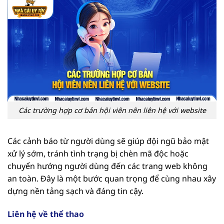
Các trường hợp cơ bản hội viên nên liên hệ với website
Các cảnh báo từ người dùng sẽ giúp đội ngũ bảo mật
xử lý sớm, tránh tình trạng bị chèn mã độc hoặc
chuyển hướng người dùng đến các trang web không
an toàn. Đây là một bước quan trọng để cùng nhau xây
dựng nền tảng sạch và đáng tin cậy.
Liên hệ về thể thao