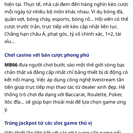
hiện tại. Thực tế, nhà cái đem đến hàng nghìn kèo cược
mỗi ngày từ nhiều bộ môn khác nhau. Ví dụ bóng đá,
quần vợt, bóng chày, esports, bóng rổ… Hội viên có thể
cược trước trận, trực tiếp với kèo cập nhật liên tục.
Chẳng hạn châu Á, phạt góc, tỷ số chính xác, 1×2, tài
xỉu…
Chơi casino với bàn cược phong phú
MB66
đưa người chơi bước vào một thế giới sòng bạc
chân thật và đẳng cấp nhất chỉ bằng thiết bị di động có
kết nối mạng. Việc áp dụng công nghệ livestream tân
tiến giúp trực tiếp mọi thao tác từ dealer xinh đẹp. Hệ
thống trò chơi đa dạng với Baccarat, Roulette, Poker,
Xóc đĩa… sẽ giúp bạn thoải mái để lựa chọn game ưng
ý.
Trúng Jackpot từ các slot game thú vị
Việc thiết lập liên kết với các nhà cung cấp game nổi