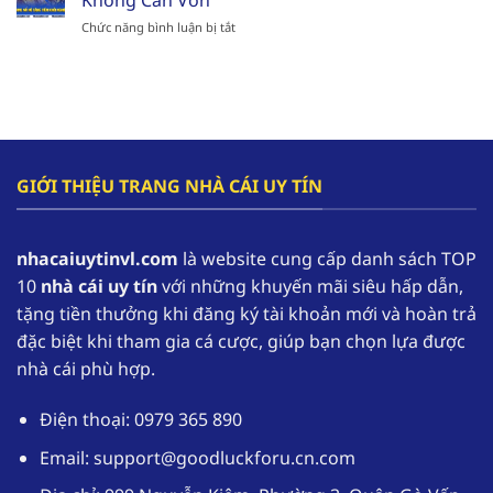
Code
Thủ
Chức năng bình luận bị tắt
ở
Khởi
Mới
Game
Nghiệp
Nhất
Nổ
–
Hiện
Hũ
Chơi
Nay
Tặng
Để
Tiền
Nhanh
Khởi
Đổi
Nghiệp
Đời
–
GIỚI THIỆU TRANG NHÀ CÁI UY TÍN
Đặt
Cược
Không
Cần
nhacaiuytinvl.com
là website cung cấp danh sách TOP
Vốn
10
nhà cái uy tín
với những khuyến mãi siêu hấp dẫn,
tặng tiền thưởng khi đăng ký tài khoản mới và hoàn trả
đặc biệt khi tham gia cá cược, giúp bạn chọn lựa được
nhà cái phù hợp.
Điện thoại: 0979 365 890
Email:
support@goodluckforu.cn.com