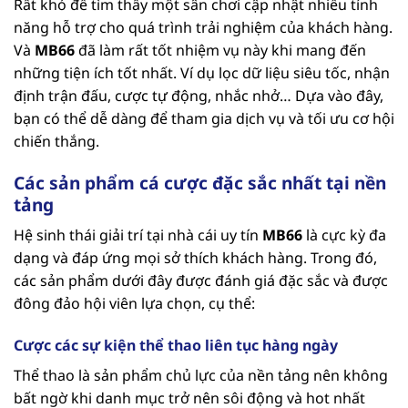
Rất khó để tìm thấy một sân chơi cập nhật nhiều tính
năng hỗ trợ cho quá trình trải nghiệm của khách hàng.
Và
MB66
đã làm rất tốt nhiệm vụ này khi mang đến
những tiện ích tốt nhất. Ví dụ lọc dữ liệu siêu tốc, nhận
định trận đấu, cược tự động, nhắc nhở… Dựa vào đây,
bạn có thể dễ dàng để tham gia dịch vụ và tối ưu cơ hội
chiến thắng.
Các sản phẩm cá cược đặc sắc nhất tại nền
tảng
Hệ sinh thái giải trí tại nhà cái uy tín
MB66
là cực kỳ đa
dạng và đáp ứng mọi sở thích khách hàng. Trong đó,
các sản phẩm dưới đây được đánh giá đặc sắc và được
đông đảo hội viên lựa chọn, cụ thể:
Cược các sự kiện thể thao liên tục hàng ngày
Thể thao là sản phẩm chủ lực của nền tảng nên không
bất ngờ khi danh mục trở nên sôi động và hot nhất