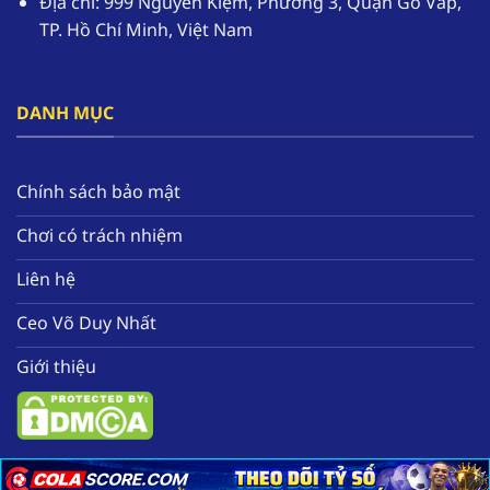
Địa chỉ: 999 Nguyễn Kiệm, Phường 3, Quận Gò Vấp,
TP. Hồ Chí Minh, Việt Nam
DANH MỤC
Chính sách bảo mật
Chơi có trách nhiệm
Liên hệ
Ceo Võ Duy Nhất
Giới thiệu