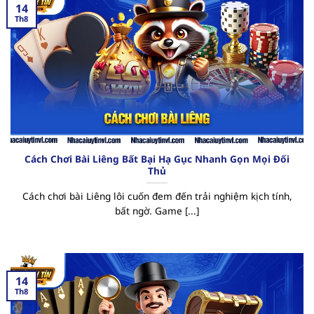
14
Th8
Cách Chơi Bài Liêng Bất Bại Hạ Gục Nhanh Gọn Mọi Đối
Thủ
Cách chơi bài Liêng lôi cuốn đem đến trải nghiệm kịch tính,
bất ngờ. Game [...]
14
Th8