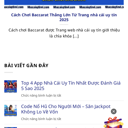
Cách Chơi Baccarat Thắng Lớn Từ Trang nhà cái uy tín
2025
Cách chơi Baccarat được Trang web nhà cái uy tín giới thiệu
là chìa khóa [...]
BÀI VIẾT GẦN ĐÂY
Top 4 App Nhà Cái Uy Tín Nhất Được Đánh Giá
5 Sao 2025
Chức năng bình luận bị tắt
ở
Top
4
Code Nổ Hũ Cho Người Mới – Săn Jackpot
App
✕
Không Lo Về Vốn
Nhà
Chức năng bình luận bị tắt
ở
Cái
Code
Uy