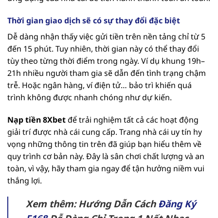
Thời gian giao dịch sẽ có sự thay đổi đặc biệt
Dễ dàng nhận thấy việc gửi tiền trên nền tảng chỉ từ 5
đến 15 phút. Tuy nhiên, thời gian này có thể thay đổi
tùy theo từng thời điểm trong ngày. Ví dụ khung 19h–
21h nhiều người tham gia sẽ dẫn đến tình trạng chậm
trễ. Hoặc ngân hàng, ví điện tử… bảo trì khiến quá
trình không được nhanh chóng như dự kiến.
Nạp tiền 8Xbet
để trải nghiệm tất cả các hoạt động
giải trí được nhà cái cung cấp. Trang nhà cái uy tín hy
vọng những thông tin trên đã giúp bạn hiểu thêm về
quy trình cơ bản này. Đây là sân chơi chất lượng và an
toàn, vì vậy, hãy tham gia ngay để tận hưởng niềm vui
thắng lợi.
Xem thêm: Hướng Dẫn Cách
Đăng Ký