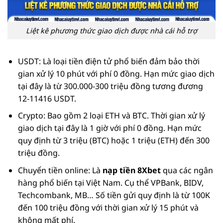
Liệt kê phương thức giao dịch được nhà cái hỗ trợ
USDT: Là loại tiền điện tử phổ biến đảm bảo thời
gian xử lý 10 phút với phí 0 đồng. Hạn mức giao dịch
tại đây là từ 300.000-300 triệu đồng tương đương
12-11416 USDT.
Crypto: Bao gồm 2 loại ETH và BTC. Thời gian xử lý
giao dịch tại đây là 1 giờ với phí 0 đồng. Hạn mức
quy định từ 3 triệu (BTC) hoặc 1 triệu (ETH) đến 300
triệu đồng.
Chuyển tiền online: Là
nạp tiền 8Xbet
qua các ngân
hàng phổ biến tại Việt Nam. Cụ thể VPBank, BIDV,
Techcombank, MB… Số tiền gửi quy định là từ 100K
đến 100 triệu đồng với thời gian xử lý 15 phút và
không mất phí.