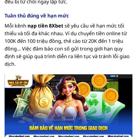
đều bị từ chối ngay lập tức.
Tuân thủ đúng về hạn mức
Mỗi kênh
nạp tiền 8Xbet
sẽ yêu cầu về hạn mức tối
thiểu và tối đa khác nhau. Ví dụ chuyển tiền online từ
100K đến 100 triệu đồng, thẻ cào từ 20K đến 1 triệu
đồng… Việc đảm bảo con số gửi trong giới hạn quy
định sẽ giúp quá trình diễn ra liên tục và tránh lỗi giao
dịch.