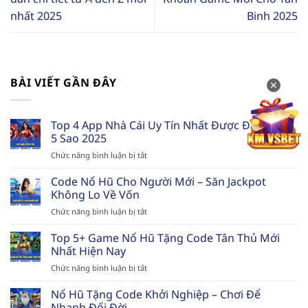
nhất 2025
Binh 2025
BÀI VIẾT GẦN ĐÂY
✕
Top 4 App Nhà Cái Uy Tín Nhất Được Đánh Giá
5 Sao 2025
Chức năng bình luận bị tắt
ở
Top
4
Code Nổ Hũ Cho Người Mới – Săn Jackpot
App
Không Lo Về Vốn
Nhà
Chức năng bình luận bị tắt
ở
Cái
Code
Uy
Nổ
Top 5+ Game Nổ Hũ Tặng Code Tân Thủ Mới
Tín
Hũ
Nhất Hiện Nay
Nhất
Cho
Được
Chức năng bình luận bị tắt
ở
Người
Đánh
Top
Mới
Giá
5+
Nổ Hũ Tặng Code Khởi Nghiệp – Chơi Để
–
5
Game
Nhanh Đổi Đời
Săn
Sao