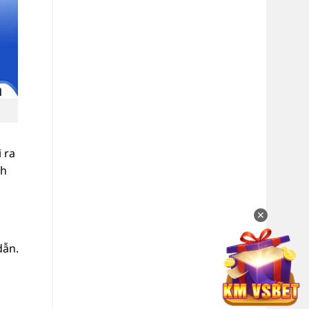
 ra
nh
✕
dẫn.