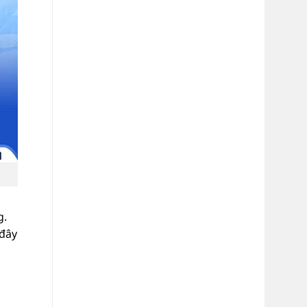
–
Đặt
Cược
Không
Cần
Vốn
g.
 đây