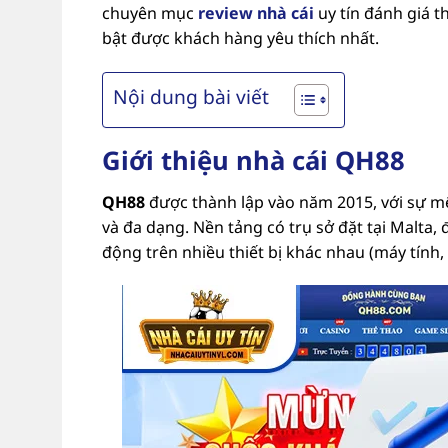
chuyên mục
review nhà cái
uy tín đánh giá 
bật được khách hàng yêu thích nhất.
Nội dung bài viết
Giới thiệu nhà cái QH88
QH88
được thành lập vào năm 2015, với sự m
và đa dạng. Nền tảng có trụ sở đặt tại Malta,
động trên nhiều thiết bị khác nhau (máy tính, 