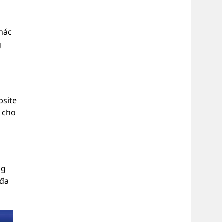
khác
g
bsite
n cho
ng
 đa