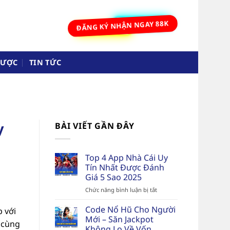
ĐĂNG KÝ NHẬN NGAY 88K
CƯỢC
TIN TỨC
y
BÀI VIẾT GẦN ĐÂY
Top 4 App Nhà Cái Uy
Tín Nhất Được Đánh
Giá 5 Sao 2025
Chức năng bình luận bị tắt
ở
Top
4
Code Nổ Hũ Cho Người
p với
App
Mới – Săn Jackpot
y cùng
Nhà
Không Lo Về Vốn