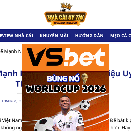
EVIEW NHÀ CÁI
KHUYẾN MÃI
HƯỚNG DẪN
MẸO CÁ 
ế Mạnh Nổi Bật Của Thương Hiệu Uy Tín
×
Mạnh Nổi Bật Của Thương Hiệu U
Tín
2 THÁNG 8, 2025
BỞI
CEO VÕ DUY NHẤT
i Việt Nam nói riêng và khu vực châu Á nói chung. Để bắt kị
đã không ngừng cải tiến dịch vụ ngày càng hoàn mỹ hơn. Hã