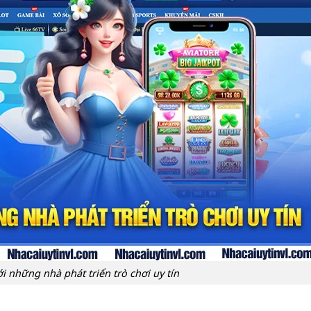
i những nhà phát triển trò chơi uy tín