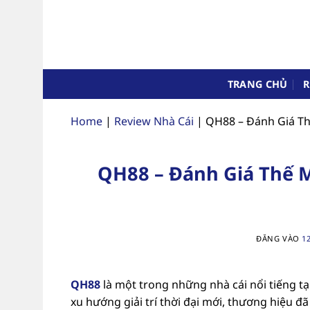
Bỏ
qua
nội
dung
TRANG CHỦ
R
Home
|
Review Nhà Cái
|
QH88 – Đánh Giá Th
QH88 – Đánh Giá Thế 
ĐĂNG VÀO
1
QH88
là một trong những nhà cái nổi tiếng tạ
xu hướng giải trí thời đại mới, thương hiệu 