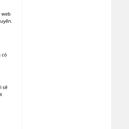
g web
tuyến.
 có
i sẽ
i