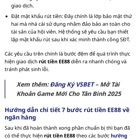
giao dịch.
Đặt mật khẩu rút tiền: Đây chính là lớp bảo mật thứ
hai mà nhà cái sử dụng nhằm đảo bảo an toàn cho
tài sản của hội viên. Hệ thống sẽ yêu cầu bạn thiết
lập mật khẩu rút sau khi xác minh thành công SĐT.
Các yêu cầu trên chính là bước đệm để quá trình thực
hiện giao dịch
rút tiền EE88
diễn ra nhanh chóng và
tránh phát sinh lỗi.
Xem thêm:
Đăng Ký VSBET
– Mở Tài
Khoản Game Mới Cho Tân Binh 2025
Hướng dẫn chi tiết 7 bước rút tiền EE88 về
ngân hàng
Sau khi đã hoàn thành xong phần chuẩn bị thì bạn đã
có thể thực hiện
rút tiền EE88
theo các bước
hướng