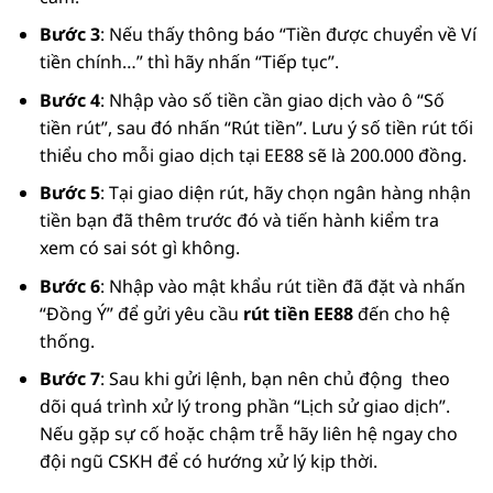
Bước 3
: Nếu thấy thông báo “Tiền được chuyển về Ví
tiền chính…” thì hãy nhấn “Tiếp tục”.
Bước 4
: Nhập vào số tiền cần giao dịch vào ô “Số
tiền rút”, sau đó nhấn “Rút tiền”. Lưu ý số tiền rút tối
thiểu cho mỗi giao dịch tại EE88 sẽ là 200.000 đồng.
Bước 5
: Tại giao diện rút, hãy chọn ngân hàng nhận
tiền bạn đã thêm trước đó và tiến hành kiểm tra
xem có sai sót gì không.
Bước 6
: Nhập vào mật khẩu rút tiền đã đặt và nhấn
“Đồng Ý” để gửi yêu cầu
rút tiền EE88
đến cho hệ
thống.
Bước 7
: Sau khi gửi lệnh, bạn nên chủ động theo
dõi quá trình xử lý trong phần “Lịch sử giao dịch”.
Nếu gặp sự cố hoặc chậm trễ hãy liên hệ ngay cho
đội ngũ CSKH để có hướng xử lý kịp thời.