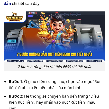
dẫn
chi tiết sau đây:
7 bước hướng dẫn rút tiền EE88 chi tiết nhất
Bước 1
: Ở giao diện trang chủ, chọn vào mục “Rút
tiền” ở phía trên bên phải của màn hình.
Bước 2
: Hệ thống sẽ chuyển bạn đến trang “Điều
Kiện Rút Tiền”, hãy nhấn vào nút “Rút tiền” màu
cam.