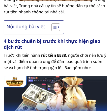
bài viết, Trang nhà cái uy tín sẽ hướng dẫn cụ thể cách
rút tiền nhanh chóng tại nhà cái.
Nội dung bài viết
4 bước chuẩn bị trước khi thực hiện giao
dịch rút
Trước khi tiến hành
rút tiền EE88
, người chơi nên lưu ý
một vài điểm quan trọng để đảm bảo quá trình suôn
sẻ và hạn chế tình trạng gặp lỗi. Bao gồm như: