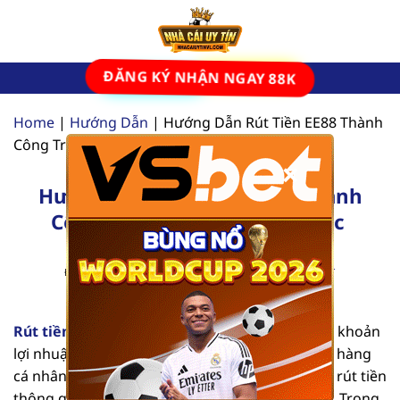
Bỏ
qua
nội
ĐĂNG KÝ NHẬN NGAY 88K
dung
Home
|
Hướng Dẫn
|
Hướng Dẫn Rút Tiền EE88 Thành
Công Trong Một Lần Thao Tác
×
Hướng Dẫn Rút Tiền EE88 Thành
Công Trong Một Lần Thao Tác
ĐĂNG VÀO
14 THÁNG 8, 2025
BỞI
CEO VÕ DUY NHẤT
Rút tiền EE88
là thao tác mà người chơi chuyển khoản
lợi nhuận sau khi thắng cược về tài khoản ngân hàng
cá nhân. Hiện tại, nhà cái chỉ hỗ trợ khách hàng rút tiền
thông qua phương thức duy nhất là ngân hàng. Trong