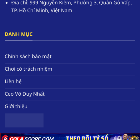
Địa chỉ: 999 Nguyễn Kiệm, Phường 3, Quận Gò Vấp,
TP. Hồ Chí Minh, Việt Nam
DANH MỤC
Chính sách bảo mật
Chơi có trách nhiệm
Liên hệ
Ceo Võ Duy Nhất
Giới thiệu