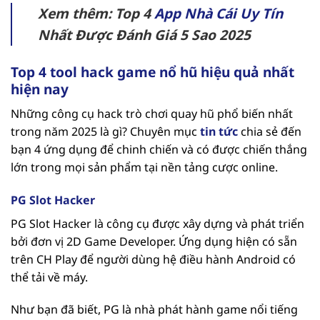
Xem thêm: Top 4
App Nhà Cái Uy Tín
Nhất Được Đánh Giá 5 Sao 2025
Top 4 tool hack game nổ hũ hiệu quả nhất
hiện nay
Những công cụ hack trò chơi quay hũ phổ biến nhất
trong năm 2025 là gì? Chuyên mục
tin tức
chia sẻ đến
bạn 4 ứng dụng để chinh chiến và có được chiến thắng
lớn trong mọi sản phẩm tại nền tảng cược online.
PG Slot Hacker
PG Slot Hacker là công cụ được xây dựng và phát triển
bởi đơn vị 2D Game Developer. Ứng dụng hiện có sẵn
trên CH Play để người dùng hệ điều hành Android có
thể tải về máy.
Như bạn đã biết, PG là nhà phát hành game nổi tiếng