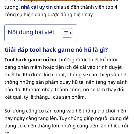
tượng.
nhà cái uy tín
chia sẻ đến thành viên top 4
công cụ hiện đang được dùng hiện nay.
Nội dung bài viết
Giải đáp tool hack game nổ hũ là gì?
Tool hack game nổ hũ
thường được thiết kế dưới
dạng phần mềm hoặc tiện ích để cài vào trình duyệt
thiết bị. Khi được kích hoạt, chúng sẽ can thiệp vào hệ
thống những sản phẩm quay hũ tại nền tảng hay sảnh
nào đó. Khi xâm nhập thành công, nó sẽ làm thay đổi
kết quả, tỷ lệ thắng… của sản phẩm.
Số lượng công cụ tấn công vào hệ thống trò chơi hiện
nay ngày càng tăng lên. Tuy chúng giúp người dùng dễ
dàng có chiến thắng lớn nhưng cũng tiềm ẩn nhiều rủi
ro.