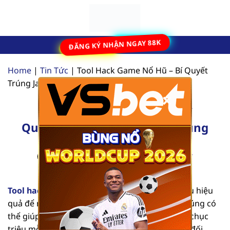
Bỏ
qua
nội
ĐĂNG KÝ NHẬN NGAY 88K
dung
Home
|
Tin Tức
|
Tool Hack Game Nổ Hũ – Bí Quyết
Trúng Jackpot Siêu Khủng
×
Tool Hack Game Nổ Hũ – Bí
Quyết Trúng Jackpot Siêu Khủng
ĐĂNG VÀO
14 THÁNG 8, 2025
BỞI
CEO VÕ DUY NHẤT
Tool hack game nổ hũ
được biết đến là công cụ hiệu
quả để người chơi điều khiển được trò chơi. Chúng có
thể giúp săn hũ hiệu quả với chiến thắng hàng chục
triệu mỗi ngày hay điều khiển sự xuất hiện của đối