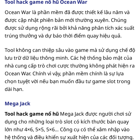
Tool hack game nổ hũ Ocean War
Ocean War là phần mềm đã được thiết kế lâu năm và
được cập nhật phiên bản mới thường xuyên. Chúng
được sử dụng rộng rãi bởi khả năng phân tích xác suất
trúng thưởng và dự báo thời điểm quay hiệu quả.
Tool không can thiệp sâu vào game mà sử dụng chế độ
lưu trữ dữ liệu thông minh. Các hệ thống bảo mật của
nhà cung cấp trò chơi cược thường không phát hiện ra
Ocean War. Chính vì vậy, phần mềm chính là sự lựa
chọn tuyệt vời nếu bạn muốn đầu tư game slot trong
dài hạn.
Mega Jack
Tool hack game nổ hũ
Mega Jack được người chơi sử
dụng cho những loại trò slot có kích thước bàn quay
lớn như 4×6, 5×5, 5×6… Công cụ có thể xâm nhập vào
hệ thống và điều khiển sự xuất hiện của các đối tượng.