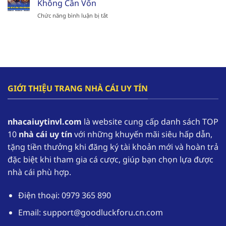
Không Cần Vốn
Tân
Vốn
Code
Thủ
Chức năng bình luận bị tắt
ở
Khởi
Mới
Game
Nghiệp
Nhất
Nổ
–
Hiện
Hũ
Chơi
Nay
Tặng
Để
Tiền
Nhanh
Khởi
Đổi
Nghiệp
Đời
–
GIỚI THIỆU TRANG NHÀ CÁI UY TÍN
Đặt
Cược
Không
Cần
nhacaiuytinvl.com
là website cung cấp danh sách TOP
Vốn
10
nhà cái uy tín
với những khuyến mãi siêu hấp dẫn,
tặng tiền thưởng khi đăng ký tài khoản mới và hoàn trả
đặc biệt khi tham gia cá cược, giúp bạn chọn lựa được
nhà cái phù hợp.
Điện thoại: 0979 365 890
Email:
support@goodluckforu.cn.com