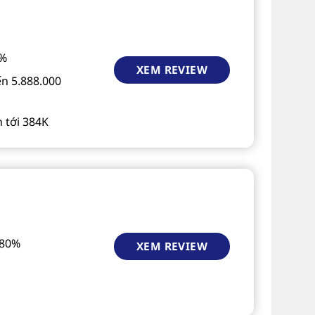
5%
XEM REVIEW
n 5.888.000
 tới 384K
 80%
XEM REVIEW