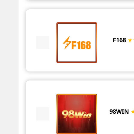
F168
★
98WIN