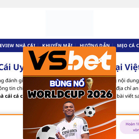
EVIEW NHÀ CÁI
KHUYẾN MÃI
HƯỚNG DẪN
MẸO CÁ 
×
ái Uy Tín Số #1 Hàng Đầu Tại Vi
ng đánh giá các
nhà cái uy tín
nhất hiện nay. Từng nội dung
g tin chi tiết, giúp người chơi dễ dàng tìm được địa chỉ a
à cái cá cược
trực tuyến an toàn, chất lượng qua bài viết s
Tân thủ
BẢO ĐẢM CƯỢC 1000
Hoàn 1
88K
TỶ
vò