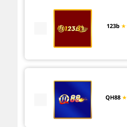
123b
★
QH88