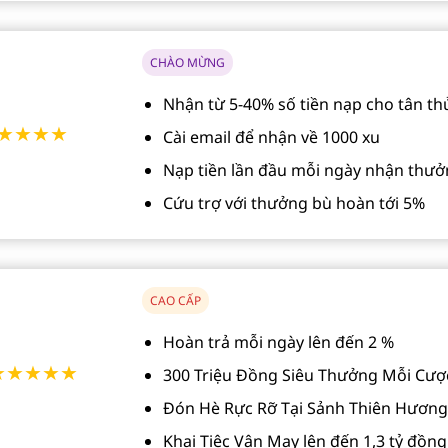
CHÀO MỪNG
Nhận từ 5-40% số tiền nạp cho tân th
★★★★
Cài email để nhận về 1000 xu
Nạp tiền lần đầu mỗi ngày nhận thưở
Cứu trợ với thưởng bù hoàn tới 5%
CAO CẤP
Hoàn trả mỗi ngày lên đến 2 %
★★★★★
300 Triệu Đồng Siêu Thưởng Mỗi Cượ
Đón Hè Rực Rỡ Tại Sảnh Thiên Hương 
Khai Tiệc Vận May lên đến 1,3 tỷ đồng