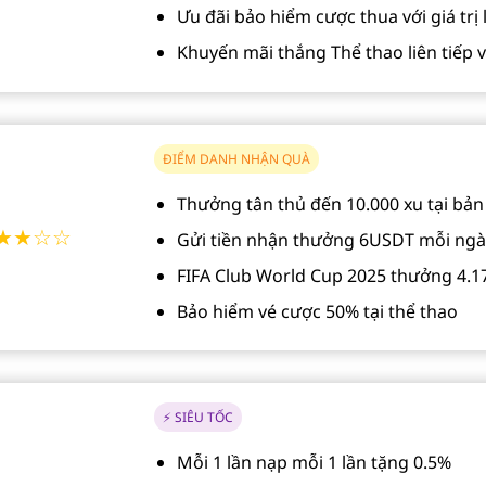
Ưu đãi bảo hiểm cược thua với giá trị 
Khuyến mãi thắng Thể thao liên tiếp vớ
ĐIỂM DANH NHẬN QUÀ
Thưởng tân thủ đến 10.000 xu tại bản
★★☆☆
Gửi tiền nhận thưởng 6USDT mỗi ngà
FIFA Club World Cup 2025 thưởng 4.
Bảo hiểm vé cược 50% tại thể thao
⚡ SIÊU TỐC
Mỗi 1 lần nạp mỗi 1 lần tặng 0.5%