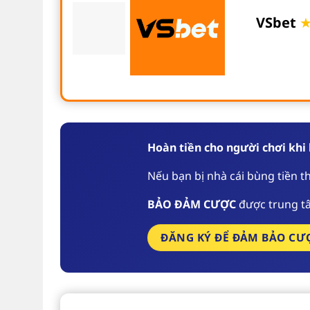
VSbet
Hoàn tiền cho người chơi khi 
Nếu bạn bị nhà cái bùng tiền t
BẢO ĐẢM CƯỢC
được trung tâ
ĐĂNG KÝ ĐỂ ĐẢM BẢO CƯ