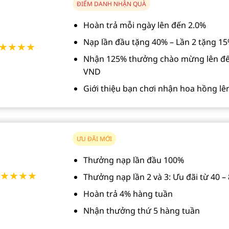
ĐIỂM DANH NHẬN QUÀ
Hoàn trả mỗi ngày lên đến 2.0%
Nạp lần đầu tặng 40% – Lần 2 tặng 1
★★★★
Nhận 125% thưởng chào mừng lên đế
VND
Giới thiệu bạn chơi nhận hoa hồng lên
ƯU ĐÃI MỚI
Thưởng nạp lần đầu 100%
★★★★★
Thưởng nạp lần 2 và 3: Ưu đãi từ 40 –
Hoàn trả 4% hàng tuần
Nhận thưởng thứ 5 hàng tuần