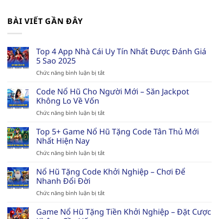
BÀI VIẾT GẦN ĐÂY
Top 4 App Nhà Cái Uy Tín Nhất Được Đánh Giá
5 Sao 2025
Chức năng bình luận bị tắt
ở
Top
4
Code Nổ Hũ Cho Người Mới – Săn Jackpot
App
Không Lo Về Vốn
Nhà
Chức năng bình luận bị tắt
ở
Cái
Code
Uy
Nổ
Top 5+ Game Nổ Hũ Tặng Code Tân Thủ Mới
Tín
Hũ
Nhất Hiện Nay
Nhất
Cho
Được
Chức năng bình luận bị tắt
ở
Người
Đánh
Top
Mới
Giá
5+
Nổ Hũ Tặng Code Khởi Nghiệp – Chơi Để
–
5
Game
Nhanh Đổi Đời
Săn
Sao
Nổ
Jackpot
2025
Chức năng bình luận bị tắt
ở
Hũ
Không
Nổ
Tặng
Lo
Hũ
Game Nổ Hũ Tặng Tiền Khởi Nghiệp – Đặt Cược
Code
Về
Tặng