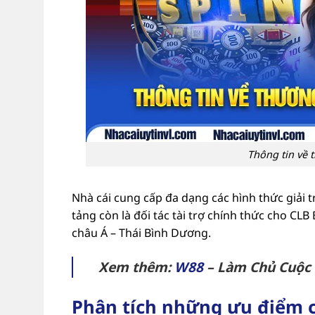
Thông tin về 
Nhà cái cung cấp đa dạng các hình thức giải tr
tảng còn là đối tác tài trợ chính thức cho C
châu Á – Thái Bình Dương.
Xem thêm:
W88
– Làm Chủ Cuộc
Phân tích những ưu điểm c