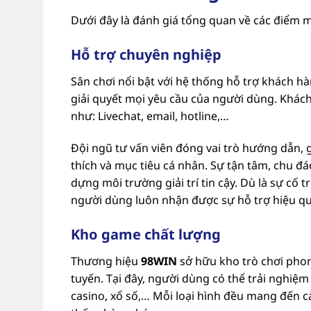
Dưới đây là đánh giá tổng quan về các điểm
Hỗ trợ chuyên nghiệp
Sân chơi nổi bật với hệ thống hỗ trợ khách h
giải quyết mọi yêu cầu của người dùng. Khách
như: Livechat, email, hotline,…
Đội ngũ tư vấn viên đóng vai trò hướng dẫn, 
thích và mục tiêu cá nhân. Sự tận tâm, chu đ
dựng môi trường giải trí tin cậy. Dù là sự cố t
người dùng luôn nhận được sự hỗ trợ hiệu quả
Kho game chất lượng
Thương hiệu
98WIN
sở hữu kho trò chơi phon
tuyến. Tại đây, người dùng có thể trải nghi
casino, xổ số,… Mỗi loại hình đều mang đến 