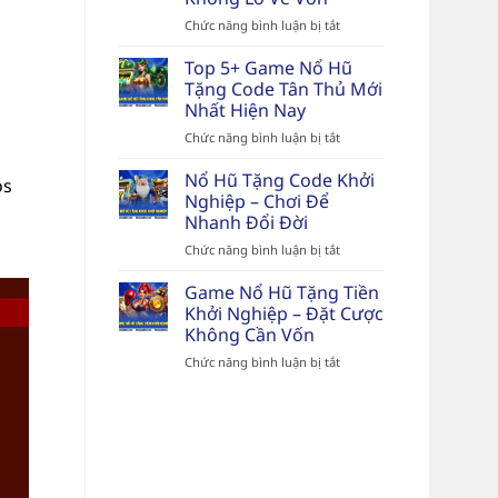
Cái
Chức năng bình luận bị tắt
ở
Uy
Code
Tín
Nổ
Top 5+ Game Nổ Hũ
Nhất
Hũ
Được
Tặng Code Tân Thủ Mới
Cho
Đánh
Nhất Hiện Nay
Người
Giá
Chức năng bình luận bị tắt
ở
Mới
5
Top
–
Sao
5+
Nổ Hũ Tặng Code Khởi
Săn
2025
os
Game
Jackpot
Nghiệp – Chơi Để
Nổ
Không
Nhanh Đổi Đời
Hũ
Lo
Chức năng bình luận bị tắt
ở
Tặng
Về
Nổ
Code
Vốn
Hũ
Game Nổ Hũ Tặng Tiền
Tân
Tặng
Thủ
Khởi Nghiệp – Đặt Cược
Code
Mới
Không Cần Vốn
Khởi
Nhất
Chức năng bình luận bị tắt
ở
Nghiệp
Hiện
Game
–
Nay
Nổ
Chơi
Hũ
Để
Tặng
Nhanh
Tiền
Đổi
Khởi
Đời
Nghiệp