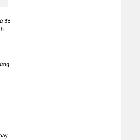
Từ đó
nh
gừng
 hay