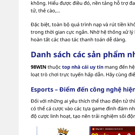
không. Hiểu được điều đó, nền tảng hỗ trợ đ
tử, thẻ cào,…
Đặc biệt, toàn bộ quá trình nạp và rút tiền k
trong thời gian cực ngắn. Nhờ hệ thống xử lý 
hoàn tất các thao tác thanh toán dễ dàng.
Danh sách các sản phẩm nh
98WIN
thuộc
top nhà cái uy tín
mang đến hệ s
loạt trò chơi trực tuyến hấp dẫn. Hãy cùng đ
Esports – Điểm đến công nghệ hiện
Đối với những ai yêu thích thể thao điện tử t
có thể cá cược vào các tựa game đình đám nh
độ cược linh hoạt, tạo nên trải nghiệm sôi độ