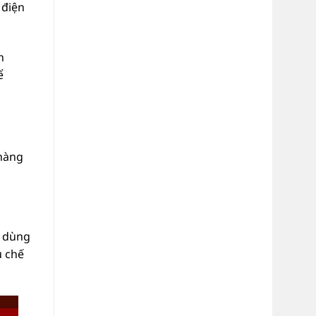
 điện
n
ể
 hàng
i dùng
u chế