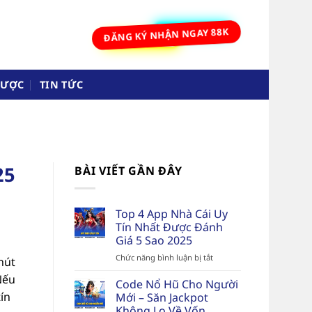
ĐĂNG KÝ NHẬN NGAY 88K
CƯỢC
TIN TỨC
25
BÀI VIẾT GẦN ĐÂY
Top 4 App Nhà Cái Uy
Tín Nhất Được Đánh
Giá 5 Sao 2025
Chức năng bình luận bị tắt
ở
hút
Top
Nếu
4
Code Nổ Hũ Cho Người
App
ín
Mới – Săn Jackpot
Nhà
Không Lo Về Vốn