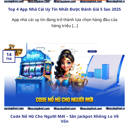
Top 4 App Nhà Cái Uy Tín Nhất Được Đánh Giá 5 Sao 2025
App nhà cái uy tín đang trở thành lựa chọn hàng đầu của
hàng triệu [...]
14
Th8
Code Nổ Hũ Cho Người Mới – Săn Jackpot Không Lo Về
Vốn