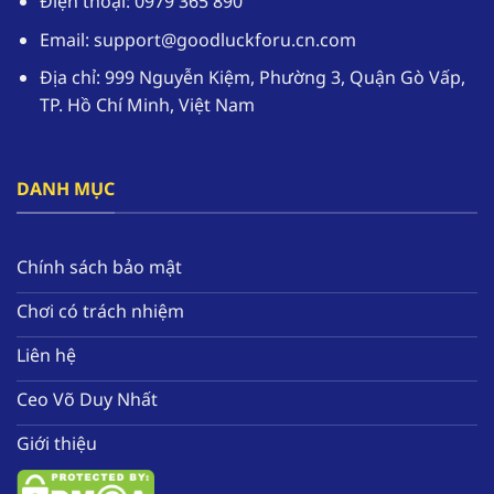
Điện thoại: 0979 365 890
Email:
support@goodluckforu.cn.com
Địa chỉ: 999 Nguyễn Kiệm, Phường 3, Quận Gò Vấp,
TP. Hồ Chí Minh, Việt Nam
DANH MỤC
Chính sách bảo mật
Chơi có trách nhiệm
Liên hệ
Ceo Võ Duy Nhất
Giới thiệu