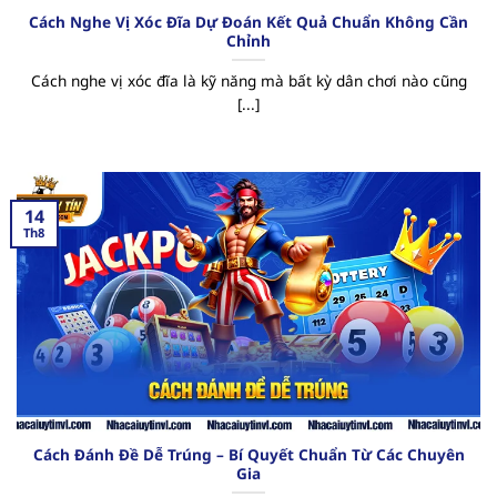
Cách Nghe Vị Xóc Đĩa Dự Đoán Kết Quả Chuẩn Không Cần
Chỉnh
Cách nghe vị xóc đĩa là kỹ năng mà bất kỳ dân chơi nào cũng
[...]
14
Th8
Cách Đánh Đề Dễ Trúng – Bí Quyết Chuẩn Từ Các Chuyên
Gia