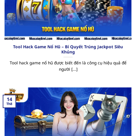
Tool Hack Game Nổ Hũ – Bí Quyết Trúng Jackpot Siêu
Khủng
Tool hack game nổ hũ được biết đến là công cụ hiệu quả để
người [...]
14
Th8