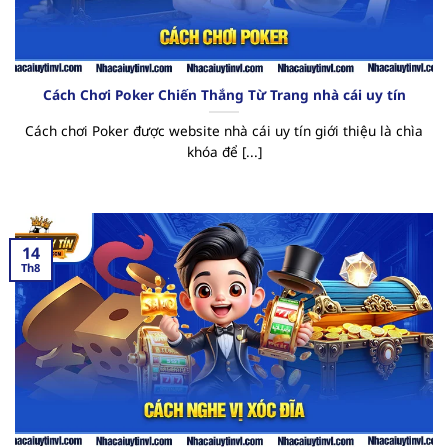
Cách Chơi Poker Chiến Thắng Từ Trang nhà cái uy tín
Cách chơi Poker được website nhà cái uy tín giới thiệu là chìa
khóa để [...]
14
Th8