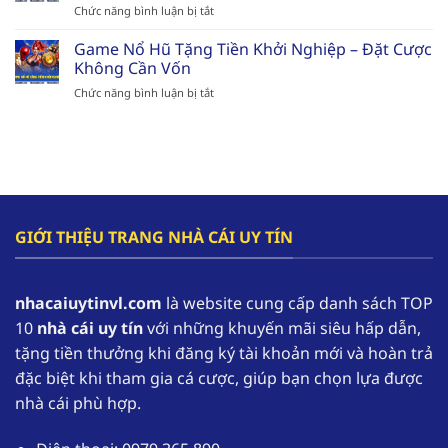
2025
Chức năng bình luận bị tắt
ở
Hũ
Không
Nổ
Tặng
Lo
Hũ
Game Nổ Hũ Tặng Tiền Khởi Nghiệp – Đặt Cược
Code
Về
Tặng
Không Cần Vốn
Tân
Vốn
Code
Thủ
Chức năng bình luận bị tắt
ở
Khởi
Mới
Game
Nghiệp
Nhất
Nổ
–
Hiện
Hũ
Chơi
Nay
Tặng
Để
Tiền
Nhanh
Khởi
Đổi
Nghiệp
Đời
–
GIỚI THIỆU TRANG NHÀ CÁI UY TÍN
Đặt
Cược
Không
Cần
nhacaiuytinvl.com
là website cung cấp danh sách TOP
Vốn
10
nhà cái uy tín
với những khuyến mãi siêu hấp dẫn,
tặng tiền thưởng khi đăng ký tài khoản mới và hoàn trả
đặc biệt khi tham gia cá cược, giúp bạn chọn lựa được
nhà cái phù hợp.