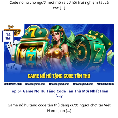
Code nổ hũ cho người mới mở ra cơ hội trải nghiệm tất cả
các [...]
14
Th8
Top 5+ Game Nổ Hũ Tặng Code Tân Thủ Mới Nhất Hiện
Nay
Game nổ hũ tặng code tân thủ đang được người chơi tại Việt
Nam quan [...]