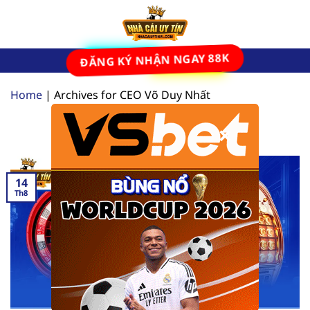
Bỏ
qua
nội
dung
ĐĂNG KÝ NHẬN NGAY 88K
Home
|
Archives for CEO Võ Duy Nhất
×
14
Th8