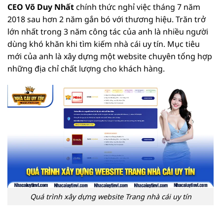
CEO Võ Duy Nhất
chính thức nghỉ việc tháng 7 năm
2018 sau hơn 2 năm gắn bó với thương hiệu. Trăn trở
lớn nhất trong 3 năm công tác của anh là nhiều người
dùng khó khăn khi tìm kiếm nhà cái uy tín. Mục tiêu
mới của anh là xây dựng một website chuyên tổng hợp
những địa chỉ chất lượng cho khách hàng.
Quá trình xây dựng website Trang nhà cái uy tín