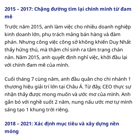
2015 – 2017: Chặng đường tìm lại chính mình từ đam
mê
Trước năm 2015, anh làm việc cho nhiều doanh nghiệp
kinh doanh lớn, phụ trách mảng bán hàng và đàm
phán. Nhưng công việc công sở không khiến Duy Nhất
thấy hứng thú, mà thậm chí sinh ra tâm trạng chán
nản. Năm 2015, anh quyết định nghỉ việc, khởi đầu lại
với chính đam mê của mình.
Cuối tháng 7 cùng năm, anh đầu quân cho chi nhánh 1
thương hiệu giải trí lớn tại Châu Á. Từ đây, CEO thực sự
nhận thấy được mong muốn và ước mơ của mình. Anh
gắn bó với nghề suốt 2 năm, nung nấu ước mơ tự mình
sáng tạo 1 khung trời riêng.
2018 – 2021: Xác định mục tiêu và xây dựng nền
móng