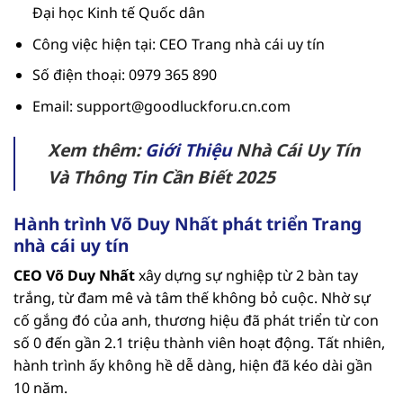
Đại học Kinh tế Quốc dân
Công việc hiện tại: CEO Trang nhà cái uy tín
Số điện thoại: 0979 365 890
Email:
support@goodluckforu.cn.com
Xem thêm:
Giới Thiệu
Nhà Cái Uy Tín
Và Thông Tin Cần Biết 2025
Hành trình Võ Duy Nhất phát triển Trang
nhà cái uy tín
CEO Võ Duy Nhất
xây dựng sự nghiệp từ 2 bàn tay
trắng, từ đam mê và tâm thế không bỏ cuộc. Nhờ sự
cố gắng đó của anh, thương hiệu đã phát triển từ con
số 0 đến gần 2.1 triệu thành viên hoạt động. Tất nhiên,
hành trình ấy không hề dễ dàng, hiện đã kéo dài gần
10 năm.