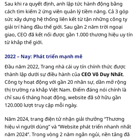
Sau khi ra quyết định, anh lập tức hành động bằng
cách tìm kiếm 2 ứng viên quản lý tiềm năng. Cả 3 góp
sức xây dựng hệ thống liên kết từ tận những công ty
giải trí hàng đầu thế giới. Sau gần 2 năm trời ngoại
giao, CEO đã kết nối được gần 1.000 thương hiệu uy tín
từ khắp thế giới.
2022 – Nay: Phát triển mạnh mẽ
Đầu năm 2022, Trang nhà cái uy tín chính thức được
thành lập dưới sự điều hành của
CEO Võ Duy Nhất
.
Công ty hoạt động với gần 20 nhân sự, dần mở rộng
thị trường ra khắp Việt Nam. Điểm đáng nói chính là
chỉ sau 6 tháng hoạt động, website đã sở hữu gần
120.000 lượt truy cập mỗi ngày.
Năm 2024, trang điện tử nhận giải thưởng “Thương
hiệu vì người dùng” và “Website phát triển nhanh nhất
năm 2024”. Trong vòng 2 năm ngắn ngủi, nền tảng đã