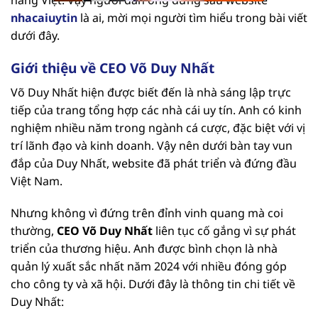
hàng Việt. Vậy người đàn ông đứng sau website
nhacaiuytin
là ai, mời mọi người tìm hiểu trong bài viết
dưới đây.
Giới thiệu về CEO Võ Duy Nhất
Võ Duy Nhất hiện được biết đến là nhà sáng lập trực
tiếp của trang tổng hợp các nhà cái uy tín. Anh có kinh
nghiệm nhiều năm trong ngành cá cược, đặc biệt với vị
trí lãnh đạo và kinh doanh. Vậy nên dưới bàn tay vun
đắp của Duy Nhất, website đã phát triển và đứng đầu
Việt Nam.
Nhưng không vì đứng trên đỉnh vinh quang mà coi
thường,
CEO Võ Duy Nhất
liên tục cố gắng vì sự phát
triển của thương hiệu. Anh được bình chọn là nhà
quản lý xuất sắc nhất năm 2024 với nhiều đóng góp
cho công ty và xã hội. Dưới đây là thông tin chi tiết về
Duy Nhất: