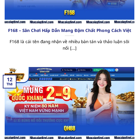
F168 – Sân Chơi Hấp Dẫn Mang Đậm Chất Phong Cách Việt
F168 là cái tên đang nhận về nhiều bàn tán và thảo luận sôi
nổi [...]
12
Th8