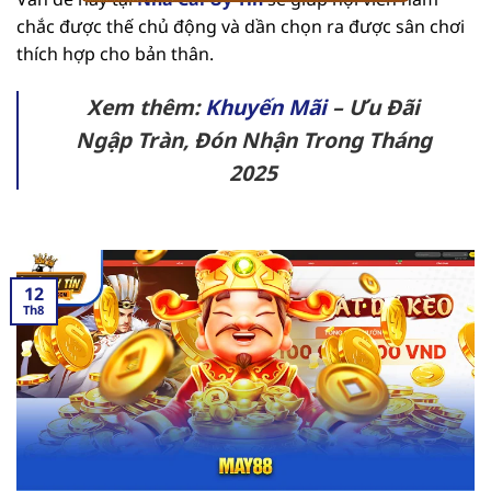
chắc được thế chủ động và dần chọn ra được sân chơi
thích hợp cho bản thân.
Xem thêm:
Khuyến Mãi
– Ưu Đãi
Ngập Tràn, Đón Nhận Trong Tháng
2025
12
Th8