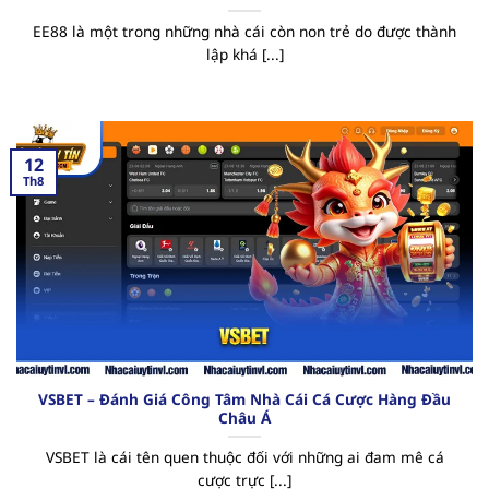
EE88 là một trong những nhà cái còn non trẻ do được thành
lập khá [...]
12
Th8
VSBET – Đánh Giá Công Tâm Nhà Cái Cá Cược Hàng Đầu
Châu Á
VSBET là cái tên quen thuộc đối với những ai đam mê cá
cược trực [...]