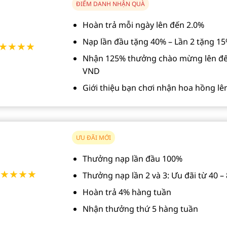
ĐIỂM DANH NHẬN QUÀ
Hoàn trả mỗi ngày lên đến 2.0%
Nạp lần đầu tặng 40% – Lần 2 tặng 1
★★★★
Nhận 125% thưởng chào mừng lên đế
VND
Giới thiệu bạn chơi nhận hoa hồng lên
ƯU ĐÃI MỚI
Thưởng nạp lần đầu 100%
★★★★★
Thưởng nạp lần 2 và 3: Ưu đãi từ 40 –
Hoàn trả 4% hàng tuần
Nhận thưởng thứ 5 hàng tuần