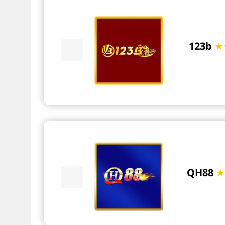
123b
★
QH88