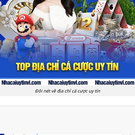
Đôi nét về địa chỉ cá cược uy tín
 tín nhất năm 2025
tiếp tục phát triển mạnh mẽ với hàng loạt sự cạnh tranh đ
 toàn và minh bạch khi lựa chọn địa chỉ để giải trí. Vì thế