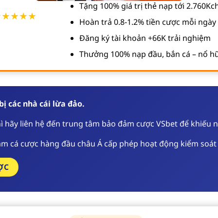
Tặng 100% giá trị thẻ nạp tới 2.760K
★★★★★
Hoàn trả 0.8-1.2% tiền cược mỗi ngày
Đăng ký tài khoản +66K trải nghiệm
Thưởng 100% nạp đầu, bắn cá – nổ h
bị các nhà cái lừa đảo.
hì hãy liên hệ đến trung tâm bảo đảm cược VSbet để khiếu n
m cá cược hàng đầu châu Á cấp phép hoạt động kiểm soát 
ỢC