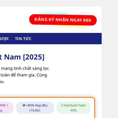
ĐĂNG KÝ NHẬN NGAY 88K
CƯỢC
TIN TỨC
ệt Nam [2025]
 mang tính chất sàng lọc
n toàn để tham gia. Cùng
au.
00% 1
⚽ +80% Nạp đầu
2 trận/tuần hoàn
ng
(16.8tr)
40%