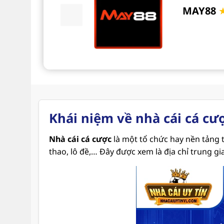
MAY88
Khái niệm về nhà cái cá cư
Nhà cái cá cược
là một tổ chức hay nền tảng t
thao, lô đề,… Đây được xem là địa chỉ trung gi