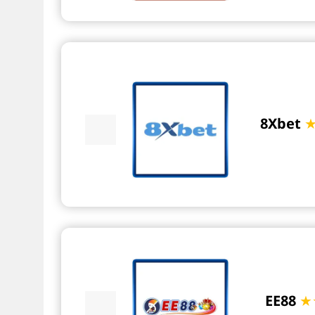
8Xbet
EE88
★