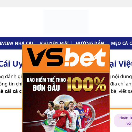
EVIEW NHÀ CÁI
KHUYẾN MÃI
HƯỚNG DẪN
MẸO CÁ 
×
ái Uy Tín Số #1 Hàng Đầu Tại Vi
ng đánh giá các
nhà cái uy tín
nhất hiện nay. Từng nội dung
g tin chi tiết, giúp người chơi dễ dàng tìm được địa chỉ a
à cái cá cược
trực tuyến an toàn, chất lượng qua bài viết s
Tân thủ
BẢO ĐẢM CƯỢC 1000
Hoàn 1
88K
TỶ
vò