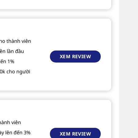
ho thành viên
ền lần đầu
XEM REVIEW
đến 1%
0k cho người
hành viên
ày lên đến 3%
XEM REVIEW