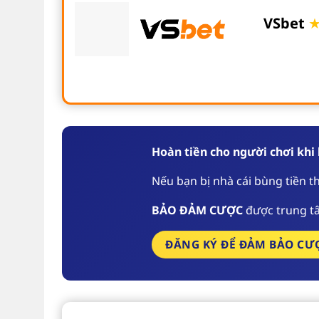
VSbet
Hoàn tiền cho người chơi khi 
Nếu bạn bị nhà cái bùng tiền t
BẢO ĐẢM CƯỢC
được trung tâ
ĐĂNG KÝ ĐỂ ĐẢM BẢO CƯ