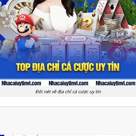
Đôi nét về địa chỉ cá cược uy tín
 tín nhất năm 2025
tiếp tục phát triển mạnh mẽ với hàng loạt sự cạnh tranh đ
 toàn và minh bạch khi lựa chọn địa chỉ để giải trí. Vì thế